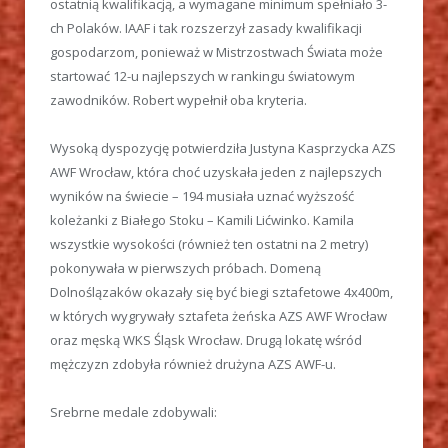
ostatnią kwalifikacją, a wymagane minimum spełniało 3-
ch Polaków. IAAF i tak rozszerzył zasady kwalifikacji
gospodarzom, ponieważ w Mistrzostwach Świata może
startować 12-u najlepszych w rankingu światowym
zawodników. Robert wypełnił oba kryteria.
Wysoką dyspozycję potwierdziła Justyna Kasprzycka AZS
AWF Wrocław, która choć uzyskała jeden z najlepszych
wyników na świecie – 194 musiała uznać wyższość
koleżanki z Białego Stoku – Kamili Lićwinko. Kamila
wszystkie wysokości (również ten ostatni na 2 metry)
pokonywała w pierwszych próbach. Domeną
Dolnoślązaków okazały się być biegi sztafetowe 4x400m,
w których wygrywały sztafeta żeńska AZS AWF Wrocław
oraz męską WKS Śląsk Wrocław. Drugą lokatę wśród
mężczyzn zdobyła również drużyna AZS AWF-u.
Srebrne medale zdobywali: