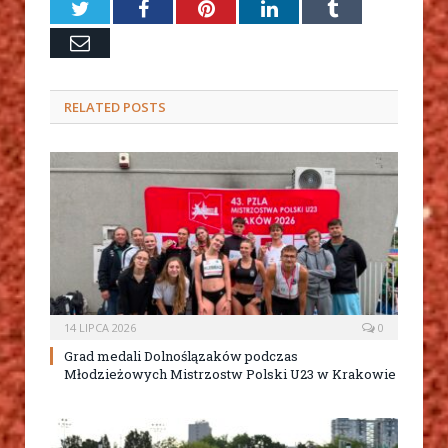
Twitter
Facebook
Pinterest
LinkedIn
Tumblr
Email
RELATED
POSTS
14 LIPCA 2026
0
Grad medali Dolnoślązaków podczas
Młodzieżowych Mistrzostw Polski U23 w Krakowie