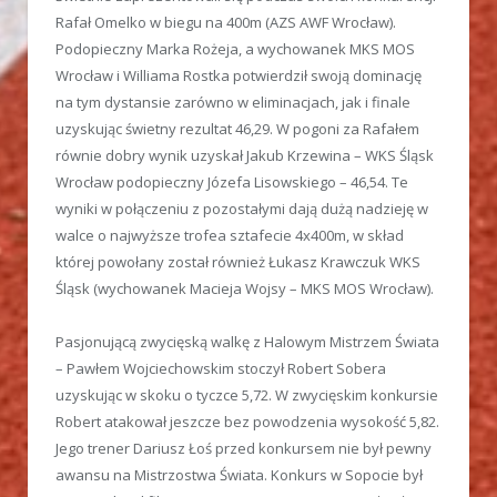
Rafał Omelko w biegu na 400m (AZS AWF Wrocław).
Podopieczny Marka Rożeja, a wychowanek MKS MOS
Wrocław i Williama Rostka potwierdził swoją dominację
na tym dystansie zarówno w eliminacjach, jak i finale
uzyskując świetny rezultat 46,29. W pogoni za Rafałem
równie dobry wynik uzyskał Jakub Krzewina – WKS Śląsk
Wrocław podopieczny Józefa Lisowskiego – 46,54. Te
wyniki w połączeniu z pozostałymi dają dużą nadzieję w
walce o najwyższe trofea sztafecie 4x400m, w skład
której powołany został również Łukasz Krawczuk WKS
Śląsk (wychowanek Macieja Wojsy – MKS MOS Wrocław).
Pasjonującą zwycięską walkę z Halowym Mistrzem Świata
– Pawłem Wojciechowskim stoczył Robert Sobera
uzyskując w skoku o tyczce 5,72. W zwycięskim konkursie
Robert atakował jeszcze bez powodzenia wysokość 5,82.
Jego trener Dariusz Łoś przed konkursem nie był pewny
awansu na Mistrzostwa Świata. Konkurs w Sopocie był