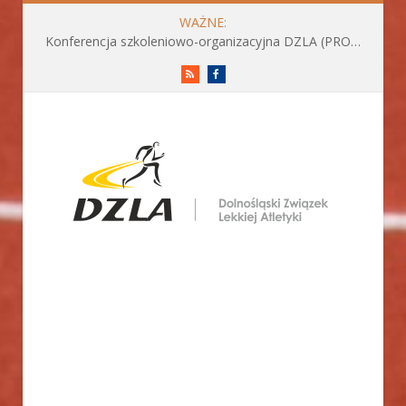
WAŻNE:
Grad medali Dolnoślązaków podczas Młodzieżowych Mistrzostw Polski U23 w Krakowie
RSS
Facebook