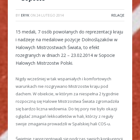
BY
ERYK
ON
24 LUTEGO 2014
RELACJE
15 medali, 7 osób powołanych do reprezentacji kraju
i nadzieje na medalowe pozycje Dolnoślązaków w
Halowych Mistrzostwach Świata, to efekt
rozegranych w dniach 22 – 23.02.2014 w Sopocie
Halowych Mistrzostw Polski.
Nigdy wcześniej w tak wspaniałych i komfortowych
warunkach nie rozgrywano Mistrzostw kraju pod
dachem. W obiekcie, w którym za niespełna 2 tygodnie
rozpoczną się Halowe Mistrzostwa Świata zgromadziła
się bardzo liczna widownia. Do tej pory nie było okazji
oglądać zmagań lekkoatletów w hali, którzy z reguły
swoje zmagania prowadzili w Spalskiej hali COS-u.
Świetnie zaprezentowali się podczas swoich konkurencji