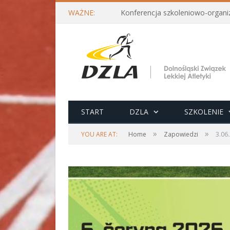
WAŻNE:
START
DZLA
SZKOLENIE
»
»
YOU ARE AT:
Home
Zapowiedzi
3.06