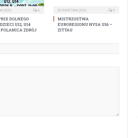
IA 2026
0
20 KWIETNIA 2026
0
PRIX DOLNEGO
MISTRZOSTWA
ZIECI U12, U14
EUROREGIONU NYSA U16 –
26 POLANICA ZDRÓJ
ZITTAU