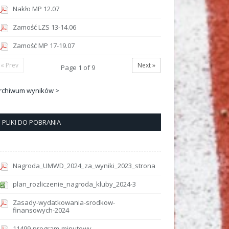
Nakło MP 12.07
Zamość LZS 13-14.06
Zamość MP 17-19.07
« Prev
Next »
Page
1
of
9
rchiwum wyników >
PLIKI DO POBRANIA
Nagroda_UMWD_2024_za_wyniki_2023_strona
plan_rozliczenie_nagroda_kluby_2024-3
Zasady-wydatkowania-srodkow-
finansowych-2024
11499-program-minutowy