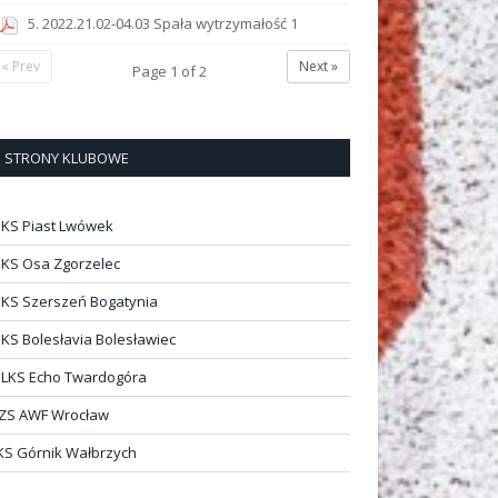
5. 2022.21.02-04.03 Spała wytrzymałość 1
« Prev
Next »
Page
1
of
2
STRONY KLUBOWE
KS Piast Lwówek
KS Osa Zgorzelec
KS Szerszeń Bogatynia
KS Bolesłavia Bolesławiec
LKS Echo Twardogóra
ZS AWF Wrocław
KS Górnik Wałbrzych