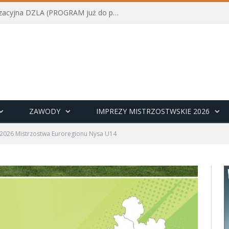
Konferencja szkoleniowo-organizacyjna DZLA (PROGRAM już do pobrania)
ZAWODY
IMPREZY MISTRZOSTWSKIE 2026
.2026 Mistrzostwa Euroregionu Nysa U14