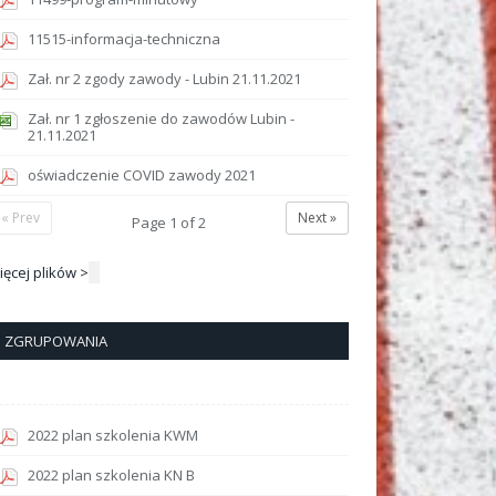
11515-informacja-techniczna
Zał. nr 2 zgody zawody - Lubin 21.11.2021
Zał. nr 1 zgłoszenie do zawodów Lubin -
21.11.2021
oświadczenie COVID zawody 2021
« Prev
Next »
Page
1
of
2
ięcej plików >
ZGRUPOWANIA
2022 plan szkolenia KWM
2022 plan szkolenia KN B