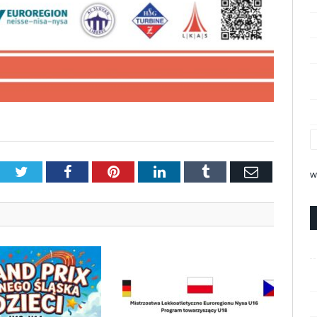
Twitter
Facebook
Pinterest
LinkedIn
Tumblr
Email
w