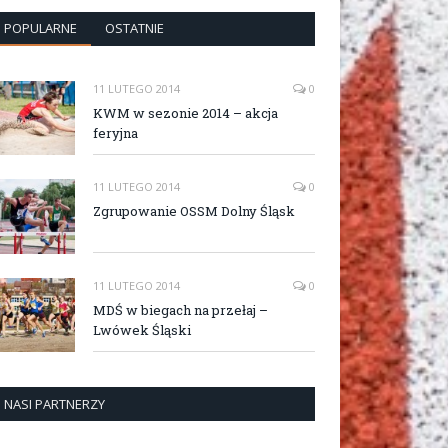
POPULARNE
OSTATNIE
11 LUTEGO 2014
0
KWM w sezonie 2014 – akcja
feryjna
11 LUTEGO 2014
0
Zgrupowanie OSSM Dolny Śląsk
11 LUTEGO 2014
0
MDŚ w biegach na przełaj –
Lwówek Śląski
NASI PARTNERZY