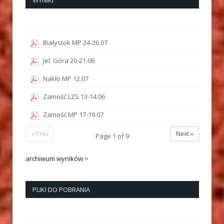
Białystok MP 24-26.07
Jel. Góra 20-21.06
Nakło MP 12.07
Zamość LZS 13-14.06
Zamość MP 17-19.07
« Prev
Next »
Page
1
of
9
archiwum wyników >
PLIKI DO POBRANIA