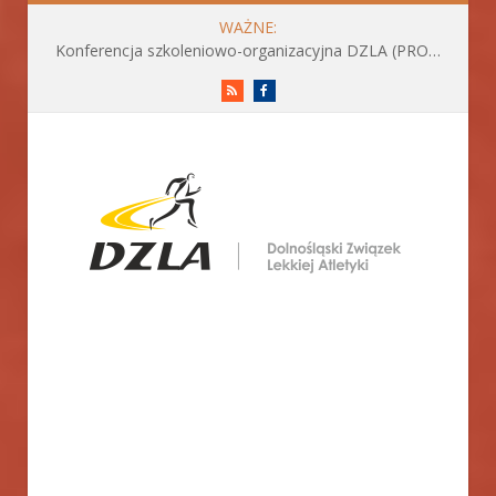
WAŻNE:
Grad medali Dolnoślązaków podczas Młodzieżowych Mistrzostw Polski U23 w Krakowie
RSS
Facebook