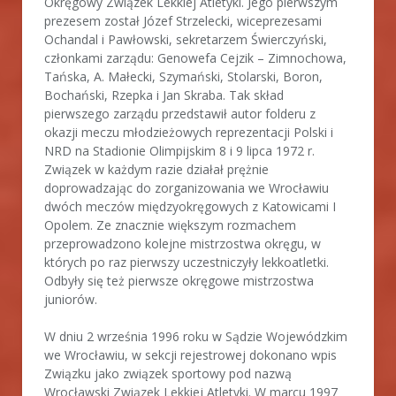
Okręgowy Związek Lekkiej Atletyki. Jego pierwszym
prezesem został Józef Strzelecki, wiceprezesami
Ochandal i Pawłowski, sekretarzem Świerczyński,
członkami zarządu: Genowefa Cejzik – Zimnochowa,
Tańska, A. Małecki, Szymański, Stolarski, Boron,
Bochański, Rzepka i Jan Skraba. Tak skład
pierwszego zarządu przedstawił autor folderu z
okazji meczu młodzieżowych reprezentacji Polski i
NRD na Stadionie Olimpijskim 8 i 9 lipca 1972 r.
Związek w każdym razie działał prężnie
doprowadzając do zorganizowania we Wrocławiu
dwóch meczów międzyokręgowych z Katowicami I
Opolem. Ze znacznie większym rozmachem
przeprowadzono kolejne mistrzostwa okręgu, w
których po raz pierwszy uczestniczyły lekkoatletki.
Odbyły się też pierwsze okręgowe mistrzostwa
juniorów.
W dniu 2 września 1996 roku w Sądzie Wojewódzkim
we Wrocławiu, w sekcji rejestrowej dokonano wpis
Związku jako związek sportowy pod nazwą
Wrocławski Związek Lekkiej Atletyki. W marcu 1997