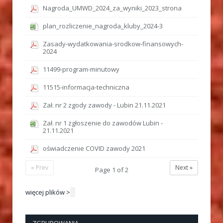
Nagroda_UMWD_2024_za_wyniki_2023_strona
plan_rozliczenie_nagroda_kluby_2024-3
Zasady-wydatkowania-srodkow-finansowych-
2024
11499-program-minutowy
11515-informacja-techniczna
Zał. nr 2 zgody zawody - Lubin 21.11.2021
Zał. nr 1 zgłoszenie do zawodów Lubin -
21.11.2021
oświadczenie COVID zawody 2021
« Prev
Next »
Page
1
of
2
więcej plików >
ZGRUPOWANIA