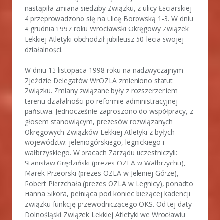
nastąpiła zmiana siedziby Związku, z ulicy Łaciarskiej
4 przeprowadzono się na ulicę Borowską 1-3. W dniu
4 grudnia 1997 roku Wrocławski Okręgowy Związek
Lekkiej Atletyki obchodził jubileusz 50-lecia swojej
działalności.
W dniu 13 listopada 1998 roku na nadzwyczajnym
Zjeździe Delegatów WrOZLA zmieniono statut
Związku. Zmiany związane były z rozszerzeniem
terenu działalności po reformie administracyjnej
państwa. Jednocześnie zaproszono do współpracy, z
głosem stanowiącym, prezesów rozwiązanych
Okręgowych Związków Lekkiej Atletyki z byłych
województw: jeleniogórskiego, legnickiego i
wałbrzyskiego. W pracach Zarządu uczestniczyli:
Stanisław Grędziński (prezes OZLA w Wałbrzychu),
Marek Przeorski (prezes OZLA w Jeleniej Górze),
Robert Pierzchała (prezes OZLA w Legnicy), ponadto
Hanna Sikora, pełniąca pod koniec bieżącej kadencji
Związku funkcję przewodniczącego OKS. Od tej daty
Dolnośląski Związek Lekkiej Atletyki we Wrocławiu