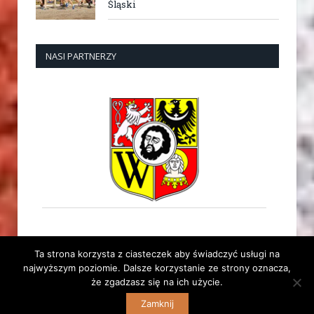
Śląski
NASI PARTNERZY
Ta strona korzysta z ciasteczek aby świadczyć usługi na
najwyższym poziomie. Dalsze korzystanie ze strony oznacza,
że zgadzasz się na ich użycie.
© 2014 Dolnośląski Związek Lekkiej Atletyki. Wszelkie
Zamknij
prawa zastrzeżone. | Stara strona:
archiwum.dzla.pl