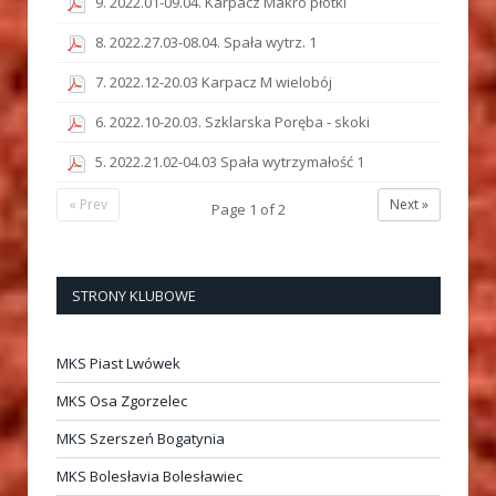
9. 2022.01-09.04. Karpacz Makro płotki
8. 2022.27.03-08.04. Spała wytrz. 1
7. 2022.12-20.03 Karpacz M wielobój
6. 2022.10-20.03. Szklarska Poręba - skoki
5. 2022.21.02-04.03 Spała wytrzymałość 1
« Prev
Next »
Page
1
of
2
STRONY KLUBOWE
MKS Piast Lwówek
MKS Osa Zgorzelec
MKS Szerszeń Bogatynia
MKS Bolesłavia Bolesławiec