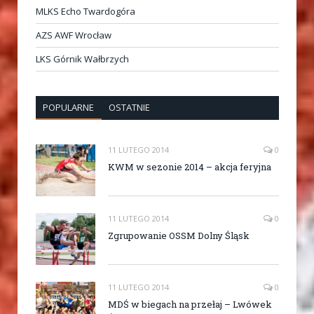
MLKS Echo Twardogóra
AZS AWF Wrocław
LKS Górnik Wałbrzych
POPULARNE
OSTATNIE
11 LUTEGO 2014
0
KWM w sezonie 2014 – akcja feryjna
11 LUTEGO 2014
0
Zgrupowanie OSSM Dolny Śląsk
11 LUTEGO 2014
0
MDŚ w biegach na przełaj – Lwówek