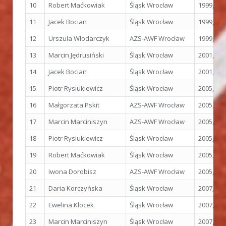
10
Robert Maćkowiak
Śląsk Wrocław
1999, Sew
11
Jacek Bocian
Śląsk Wrocław
1999, Sew
12
Urszula Włodarczyk
AZS-AWF Wrocław
1999, Sew
13
Marcin Jędrusiński
Śląsk Wrocław
2001, Ed
14
Jacek Bocian
Śląsk Wrocław
2001, Ed
15
Piotr Rysiukiewicz
Śląsk Wrocław
2005, Hel
16
Małgorzata Pskit
AZS-AWF Wrocław
2005, Hel
17
Marcin Marciniszyn
AZS-AWF Wrocław
2005, Hel
18
Piotr Rysiukiewicz
Śląsk Wrocław
2005, Hel
19
Robert Maćkowiak
Śląsk Wrocław
2005, Hel
20
Iwona Dorobisz
AZS-AWF Wrocław
2005, Hel
21
Daria Korczyńska
Śląsk Wrocław
2007, Os
22
Ewelina Klocek
Śląsk Wrocław
2007, Os
23
Marcin Marciniszyn
Śląsk Wrocław
2007, Os