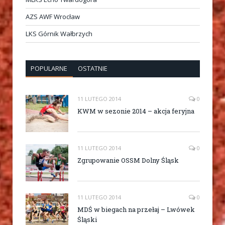
AZS AWF Wrocław
LKS Górnik Wałbrzych
POPULARNE
OSTATNIE
11 LUTEGO 2014
0
KWM w sezonie 2014 – akcja feryjna
11 LUTEGO 2014
0
Zgrupowanie OSSM Dolny Śląsk
11 LUTEGO 2014
0
MDŚ w biegach na przełaj – Lwówek
Śląski