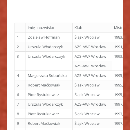
Imię i nazwisko
Klub
Mistrzos
1
Zdzisław Hoffman
Śląsk Wrocław
1983, Hel
2
Urszula Włodarczyk
AZS-AWF Wrocław
1991, Tok
3
Urszula Włodarczayk
AZS-AWF Wrocław
1993, Rz
AZS-AWF Wrocław
4
Małgorzata Sobańska
AZS-AWF Wrocław
1995, Go
5
Robert Maćkowiak
Śląsk Wrocław
1995, Go
6
Piotr Rysiukiewicz
Śląsk Wrocław
1995, Go
7
Urszula Włodarczyk
AZS-AWF Wrocław
1997, At
8
Piotr Rysiukiewicz
Śląsk Wrocław
1997, At
9
Robert Maćkowiak
Śląsk Wrocław
1997, At