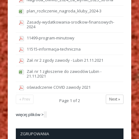
plan_rozliczenie_nagroda_kluby_2024-3
Zasady-wydatkowania-srodkow-finansowych-
2024
11499-program-minutowy
11515-informacja-techniczna
Zał. nr 2 zgody zawody - Lubin 21.11.2021
Zał. nr 1 zgłoszenie do zawodów Lubin -
21.11.2021
oświadczenie COVID zawody 2021
« Prev
Next »
Page
1
of
2
więcej plików >
ZGRUPOWANIA