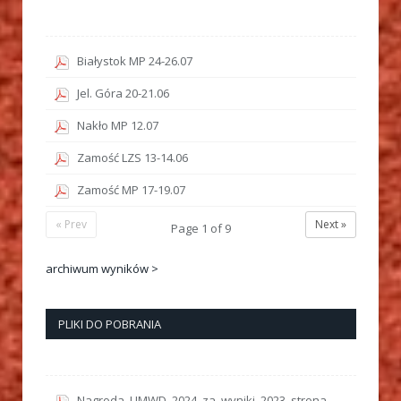
Białystok MP 24-26.07
Jel. Góra 20-21.06
Nakło MP 12.07
Zamość LZS 13-14.06
Zamość MP 17-19.07
« Prev
Next »
Page
1
of
9
archiwum wyników >
PLIKI DO POBRANIA
Nagroda_UMWD_2024_za_wyniki_2023_strona