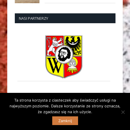
NASI PARTNERZY
Ta strona korzysta z ciasteczek aby świadczyć usługi na
najwyższym poziomie. Dalsze korzystanie ze strony oznacza,
że zgadzasz się na ich użycie.
© 2014 Dolnośląski Związek Lekkiej Atletyki. Wszelkie
Zamknij
prawa zastrzeżone. | Stara strona:
archiwum.dzla.pl