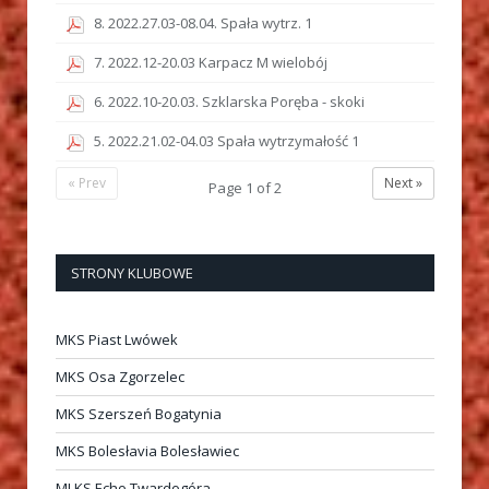
8. 2022.27.03-08.04. Spała wytrz. 1
7. 2022.12-20.03 Karpacz M wielobój
6. 2022.10-20.03. Szklarska Poręba - skoki
5. 2022.21.02-04.03 Spała wytrzymałość 1
« Prev
Next »
Page
1
of
2
STRONY KLUBOWE
MKS Piast Lwówek
MKS Osa Zgorzelec
MKS Szerszeń Bogatynia
MKS Bolesłavia Bolesławiec
MLKS Echo Twardogóra