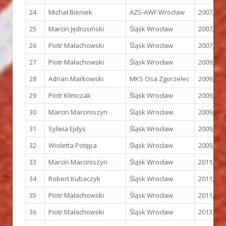
24
Michał Bieniek
AZS-AWF Wrocław
2007, Os
25
Marcin Jędrusiński
Śląsk Wrocław
2007, Os
26
Piotr Małachowski
Śląsk Wrocław
2007, Os
27
Piotr Małachowski
Śląsk Wrocław
2009, Ber
28
Adrian Markowski
MKS Osa Zgorzelec
2009, Ber
29
Piotr Klimczak
Śląsk Wrocław
2009, Ber
30
Marcin Marciniszyn
Śląsk Wrocław
2009, Ber
31
Sylwia Ejdys
Śląsk Wrocław
2009, Ber
32
Wioletta Potępa
Śląsk Wrocław
2009, Ber
33
Marcin Marciniszyn
Śląsk Wrocław
2011, Da
34
Robert Kubaczyk
Śląsk Wrocław
2011, Da
35
Piotr Małachowski
Śląsk Wrocław
2011, Da
36
Piotr Małachowski
Śląsk Wrocław
2013, M