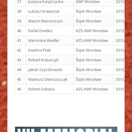
37
Justyna Kasprzycka
AWF Wrocław
2013, M
38
Łukasz Krawczuk
Śląsk Wrocław
2013, M
39
Marcin Marciniszyn
Śląsk Wrocław
2013, M
40
Rafał Omelko
AZS-AWF Wrocław
2013, M
41
Weronika Wedler
AZS-AWF Wrocław
2013, M
42
Ewelina Ptak
Śląsk Wrocław
2013, M
43
Robert Kubaczyk
Śląsk Wrocław
2013, M
44
Jakub Szyszkowski
Śląsk Wrocław
2013, M
45
Mateusz Demczyszak
Śląsk Wrocław
2013, M
46
Robert Sobera
AZS-AWF Wrocław
2013, M