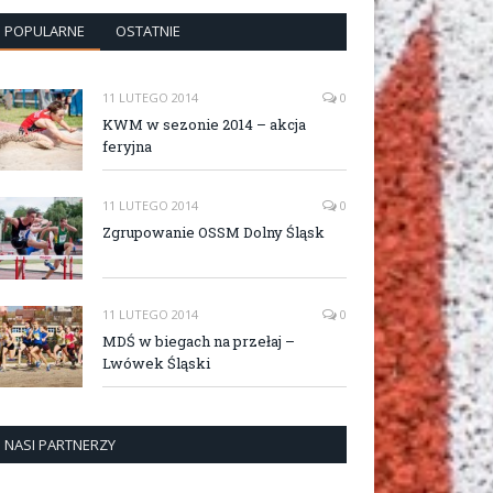
POPULARNE
OSTATNIE
11 LUTEGO 2014
0
KWM w sezonie 2014 – akcja
feryjna
11 LUTEGO 2014
0
Zgrupowanie OSSM Dolny Śląsk
11 LUTEGO 2014
0
MDŚ w biegach na przełaj –
Lwówek Śląski
NASI PARTNERZY