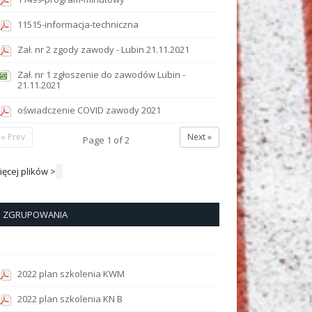
11515-informacja-techniczna
Zał. nr 2 zgody zawody - Lubin 21.11.2021
Zał. nr 1 zgłoszenie do zawodów Lubin -
21.11.2021
oświadczenie COVID zawody 2021
« Prev
Next »
Page
1
of
2
ięcej plików >
ZGRUPOWANIA
2022 plan szkolenia KWM
2022 plan szkolenia KN B