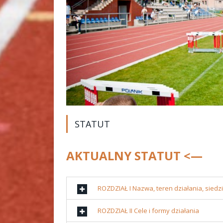
STATUT
AKTUALNY STATUT <—
ROZDZIAŁ I Nazwa, teren działania, siedz
ROZDZIAŁ II Cele i formy działania