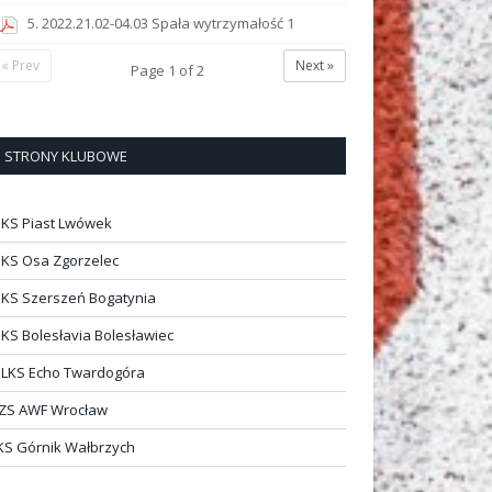
5. 2022.21.02-04.03 Spała wytrzymałość 1
« Prev
Next »
Page
1
of
2
STRONY KLUBOWE
KS Piast Lwówek
KS Osa Zgorzelec
KS Szerszeń Bogatynia
KS Bolesłavia Bolesławiec
LKS Echo Twardogóra
ZS AWF Wrocław
KS Górnik Wałbrzych