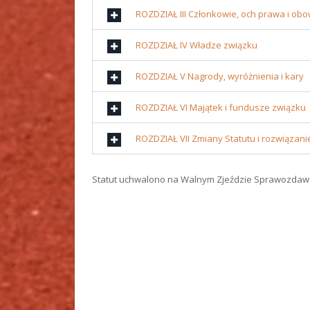
ROZDZIAŁ III Członkowie, och prawa i obo
ROZDZIAŁ IV Władze związku
ROZDZIAŁ V Nagrody, wyróżnienia i kary
ROZDZIAŁ VI Majątek i fundusze związku
ROZDZIAŁ VII Zmiany Statutu i rozwiązani
Statut uchwalono na Walnym Zjeździe Sprawozdawc