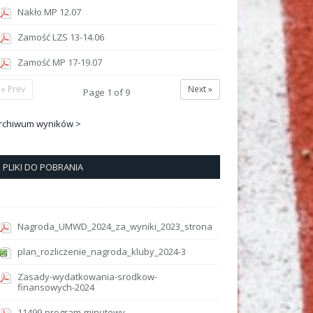
Nakło MP 12.07
Zamość LZS 13-14.06
Zamość MP 17-19.07
« Prev
Next »
Page
1
of
9
rchiwum wyników >
PLIKI DO POBRANIA
Nagroda_UMWD_2024_za_wyniki_2023_strona
plan_rozliczenie_nagroda_kluby_2024-3
Zasady-wydatkowania-srodkow-
finansowych-2024
11499-program-minutowy