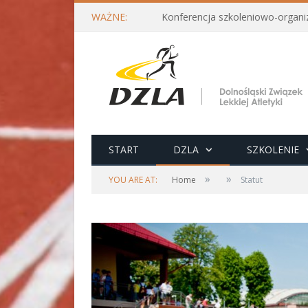
WAŻNE:
START
DZLA
SZKOLENIE
»
»
YOU ARE AT:
Home
Statut