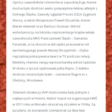
Oprócz zawodników i trenerów w sopockiej Ergo Arenie
można było dostrzec wielu sympatyków lekkiej atletyki z
Dolnego Śląska. Zawody oglądali Prezes DZLA Zygmunt
Worsa, a także Wiceprezes Paweł Olszański, trener
Marek Adamek oraz Bartosz Gruman. Wśród
wolontariuszy na lotnisku reprezentacje krajów witała
zawodniczka MKS Piast Lwówek Śląski – Samanta
Paraniak, a na skoczni w dal ciężko pracował w roli
wyrównującego piasek Maciej Skrzypiński – chyba
najczęściej pokazywana twarz w TV podczas relacji.
Mieliśmy również swoją reprezentantkę wśród sędziów.
W skoku o tyczce sędziowała Julita Rejno. Z daleka
dostrzec można było biało – czerwone flagi m.in z
Oleśnicy, Wrocławia.
Zdaniem działaczy IAAF mistrzostwa były jednymi z
najlepszych w historii. Wybór Sopot na organizacje HMŚ
w 2011 roku w Monako okazał się strzałem w 10-tkę. Są
już plany, że europejski czempionat za dwa lata