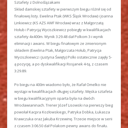
Sztafety z Dolnoślązakami
Skład damskiej sztafety w pierwszym biegu różnił się od
finałowej listy. Ewelina Ptak (WKS Śląsk Wrocław) i Joanna
Linkiewicz (KS AZS AWF Wrocław) wraz z Małgorzatą
Hołub i Patrycją Wyciszkiewicz pobiegły w kwalifikacjach
sztafety 4x400m. Wynik 3:29.48 dał Polkom 3-i wynik
eliminacji i awans. W biegu finałowym ze zmienionym
składem (Ewelina Ptak, Małgorzata Hołub, Patrycja
Wyciszkiewicz i Justyna Święty) Polki ostatecznie zajęły 5-
ą pozycję, a po dyskwalifikacji Rosjanek 4-tą, z czasem
3:29.89.
Po biegu na 400m wiadomo było, że Rafał Omelko nie
wystąpi w kwalifikacjach długiej sztafety. Męska sztafeta
w biegu kwalifikacyjnym oparta była na dwóch
Wrocławianinach. Trener Józef Lisowski na pierwszy bieg
powołał Kacpra Kozłowskiego, Patryka Dobka, Łukasza
Krawczuka oraz Jakuba Krzewinę. Trzecie miejsce w serii
z czasem 3:06.50 dał Polakom pewny awans do finału.