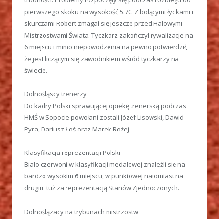
trudności. Problemy rozpoczęły się podczas rozbiegu do
pierwszego skoku na wysokość 5.70. Z bolącymi łydkami i
skurczami Robert zmagał się jeszcze przed Halowymi
Mistrzostwami Świata. Tyczkarz zakończył rywalizacje na
6 miejscu i mimo niepowodzenia na pewno potwierdził,
że jest liczącym się zawodnikiem wśród tyczkarzy na
świecie.
Dolnośląscy trenerzy
Do kadry Polski sprawującej opiekę trenerską podczas
HMŚ w Sopocie powołani zostali Józef Lisowski, Dawid
Pyra, Dariusz Łoś oraz Marek Rożej.
Klasyfikacja reprezentacji Polski
Biało czerwoni w klasyfikacji medalowej znaleźli się na
bardzo wysokim 6 miejscu, w punktowej natomiast na
drugim tuż za reprezentacją Stanów Zjednoczonych.
Dolnoślązacy na trybunach mistrzostw