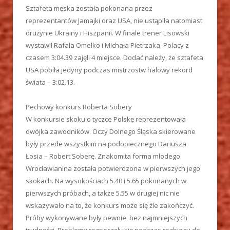
Sztafeta męska została pokonana przez
reprezentantów Jamajki oraz USA, nie ustąpiła natomiast
drużynie Ukrainy i Hiszpanii. W finale trener Lisowski
wystawił Rafała Omelko i Michała Pietrzaka. Polacy z
czasem 3:04.39 zajęli 4 miejsce. Dodać należy, że sztafeta
USA pobiła jedyny podczas mistrzostw halowy rekord
świata – 3:02.13.
Pechowy konkurs Roberta Sobery
W konkursie skoku o tyczce Polskę reprezentowała
dwójka zawodników. Oczy Dolnego Śląska skierowane
były przede wszystkim na podopiecznego Dariusza
Łosia – Robert Soberę. Znakomita forma młodego
Wrocławianina została potwierdzona w pierwszych jego
skokach. Na wysokościach 5.40 i 5.65 pokonanych w
pierwszych próbach, a także 5.55 w drugiej nic nie
wskazywało na to, że konkurs może się źle zakończyć.
Próby wykonywane były pewnie, bez najmniejszych