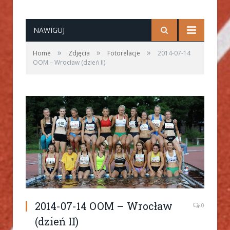
NAWIGUJ
»
»
»
Home
Zdjęcia
Fotorelacje
2014-07-14
OOM – Wrocław (dzień II)
2014-07-14 OOM – Wrocław
0
(dzień II)