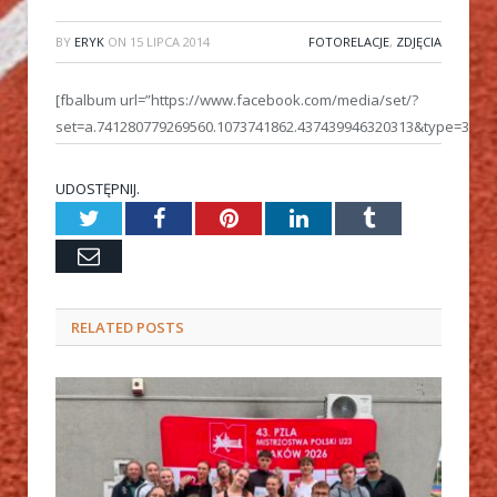
BY
ERYK
ON
15 LIPCA 2014
FOTORELACJE
,
ZDJĘCIA
[fbalbum url=”https://www.facebook.com/media/set/?
set=a.741280779269560.1073741862.437439946320313&type=3″]
UDOSTĘPNIJ.
Twitter
Facebook
Pinterest
LinkedIn
Tumblr
Email
RELATED
POSTS