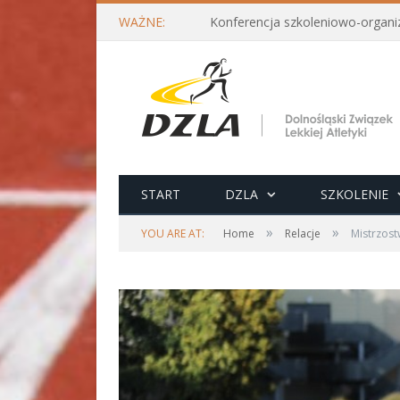
WAŻNE:
START
DZLA
SZKOLENIE
»
»
YOU ARE AT:
Home
Relacje
Mistrzost