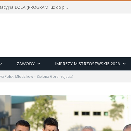
Konferencja szkoleniowo-organizacyjna DZLA (PROGRAM już do pobrania)
ZAWODY
IMPREZY MISTRZOSTWSKIE 2026
wa Polski Młodzików – Zielona Góra (zdjęcia)