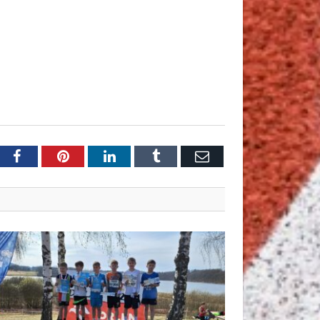
tter
Facebook
Pinterest
LinkedIn
Tumblr
Email