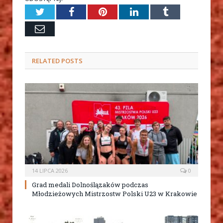
Twitter
Facebook
Pinterest
LinkedIn
Tumblr
Email
RELATED
POSTS
14 LIPCA 2026
0
Grad medali Dolnoślązaków podczas
Młodzieżowych Mistrzostw Polski U23 w Krakowie