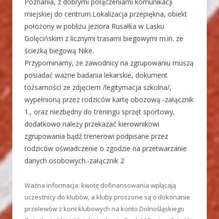
Poznania, z dobrymi połączeniami komunikacji
miejskiej do centrum.Lokalizacja przepiękna, obiekt
położony w pobliżu jeziora Rusałka w Lasku
Golęcińskim z licznymi trasami biegowymi m.in. ze
ścieżką biegową Nike.
Przypominamy, że zawodnicy na zgrupowaniu muszą
posiadać ważne badania lekarskie, dokument
tożsamości ze zdjęciem /legitymacja szkolna/,
wypełnioną przez rodziców kartę obozową -załącznik
1., oraz niezbędny do treningu sprzęt sportowy,
dodatkowo należy przekazać kierownikowi
zgrupowania bądź trenerowi podpisane przez
rodziców oświadczenie o zgodzie na przetwarzanie
danych osobowych.-załącznik 2
Ważna informacja: kwotę dofinansowania wpłącają
uczestnicy do klubów, a kluby proszone są o dokonanie
przelewów z kont klubowych na konto Dolnośląskiego