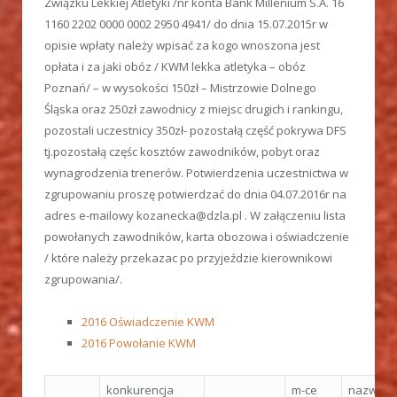
Związku Lekkiej Atletyki /nr konta Bank Millenium S.A. 16
1160 2202 0000 0002 2950 4941/ do dnia 15.07.2015r w
opisie wpłaty należy wpisać za kogo wnoszona jest
opłata i za jaki obóz / KWM lekka atletyka – obóz
Poznań/ – w wysokości 150zł – Mistrzowie Dolnego
Śląska oraz 250zł zawodnicy z miejsc drugich i rankingu,
pozostali uczestnicy 350zł- pozostałą część pokrywa DFS
tj.pozostałą częśc kosztów zawodników, pobyt oraz
wynagrodzenia trenerów. Potwierdzenia uczestnictwa w
zgrupowaniu proszę potwierdzać do dnia 04.07.2016r na
adres e-mailowy kozanecka@dzla.pl . W załączeniu lista
powołanych zawodników, karta obozowa i oświadczenie
/ które należy przekazac po przyjeździe kierownikowi
zgrupowania/.
2016 Oświadczenie KWM
2016 Powołanie KWM
konkurencja
m-ce
nazwisko