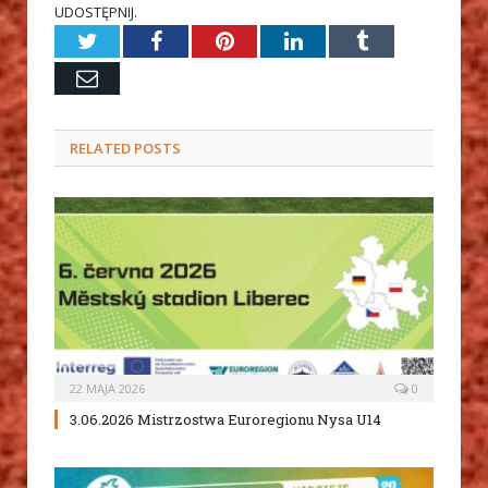
UDOSTĘPNIJ.
Twitter
Facebook
Pinterest
LinkedIn
Tumblr
Email
RELATED
POSTS
22 MAJA 2026
0
3.06.2026 Mistrzostwa Euroregionu Nysa U14