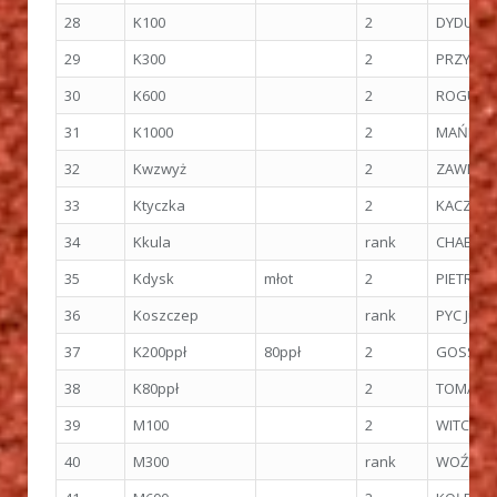
28
K100
2
DYDUCH 
29
K300
2
PRZYSTA
30
K600
2
ROGULA J
31
K1000
2
MAŃKIEWI
32
Kwzwyż
2
ZAWER Na
33
Ktyczka
2
KACZOR 
34
Kkula
rank
CHABINIA
35
Kdysk
młot
2
PIETRKI
36
Koszczep
rank
PYC Julia
37
K200ppł
80ppł
2
GOSS Ma
38
K80ppł
2
TOMASZ
39
M100
2
WITCZAK
40
M300
rank
WOŹNIAK