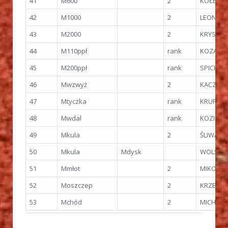
41
M600
2
KOŁBUC 
42
M1000
2
LEONOWI
43
M2000
2
KRYSTEK 
44
M110ppł
rank
KOZAK B
45
M200ppł
rank
SPICH Re
46
Mwzwyż
2
KACZOR 
47
Mtyczka
rank
KRUPKA P
48
Mwdal
rank
KOZIOŁ J
49
Mkula
2
ŚLIWA K
50
Mkula
Mdysk
WOLSZAK
51
Mmłot
2
MIKOŁAJ
52
Moszczep
2
KRZESZO
53
Mchód
2
MICHNOW