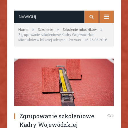
NAWIGUJ
»
»
»
Home
Szkolenie
Szkolenie młodzików
Zgrupowanie szkoleniowe Kadry Wojewódzkiej
Młodzików w lekkeiej atletyce – Poznań – 16-26.08.2016
Zgrupowanie szkoleniowe
0
Kadry Wojewódzkiej