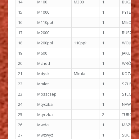
14
M100
M300
1
BUGAJSK
15
M1000
1
PYTEL Mi
16
M110ppł
1
MIŁOTA 
17
M2000
1
RUSZKIEW
18
M200ppł
110ppł
1
WOJCIEC
19
M600
1
JAKUBIK 
20
Mchód
1
WRÓBEL 
21
Mdysk
Mkula
1
KOZAK G
22
Mmłot
1
SZUSZKIE
23
Moszczep
1
STEC Ery
24
Mtyczka
1
NAWOCKI
25
Mtyczka
2
TURCZYŃ
26
Mwdal
1
MAZUR R
27
Mwzwyż
1
SUCHARS