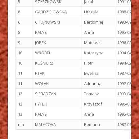
5
SZYSZKOWSKI
Jakub
1991-08-21
6
GARDZIELEWSKA
Urszula
1988-07-21
6
CHOJNOWSKI
Bartłomiej
1993-09-24
8
PAŁYS
Anna
1995-03-02
9
JOPEK
Mateusz
1996-02-14
10
WRÓBEL
Katarzyna
1994-04-27
10
KUŚNIERZ
Piotr
1994-02-05
11
PTAK
Ewelina
1987-03-20
11
WOLAK
Adrianna
1997-03-01
12
SIERADZAN
Tomasz
1993-04-20
12
PYTLIK
Krzysztof
1995-06-21
13
PAŁYS
Anna
1995-03-02
nm
MALAĆOVA
Romana
1987-05-15