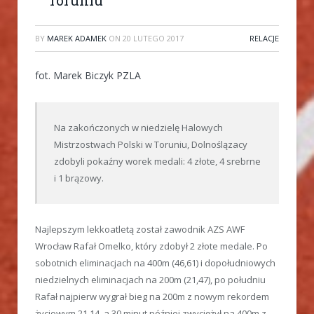
BY
MAREK ADAMEK
ON
20 LUTEGO 2017
RELACJE
fot. Marek Biczyk PZLA
Na zakończonych w niedzielę Halowych
Mistrzostwach Polski w Toruniu, Dolnoślązacy
zdobyli pokaźny worek medali: 4 złote, 4 srebrne
i 1 brązowy.
Najlepszym lekkoatletą został zawodnik AZS AWF
Wrocław Rafał Omelko, który zdobył 2 złote medale. Po
sobotnich eliminacjach na 400m (46,61) i dopołudniowych
niedzielnych eliminacjach na 200m (21,47), po południu
Rafał najpierw wygrał bieg na 200m z nowym rekordem
życiowym 21,14, a 30 minut później zwyciężył na 400m z