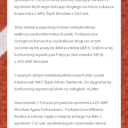
wynikiem 46,60 wyprzedzając drugiego na mecie Łukasza
Krawczuka z WKS Śląsk Wrocław o 0,52 sek.
Złoty medal w pięcioboju kobiet zdobyła młoda
wałbrzyszanka Weronika Grzelak. Podopieczna
Grzegorza Banaszka uzyskała już drugi raz w tym
sezonie wynik powyżej 4000 punktów (4051). Srebro w tej
konkurencji wywalczyła Patrycja Skórzewska 3957p.
z AZS AWF Wrocław
Czwartym złotym medalistą Mistrzostw Polski został
trójskoczek WKS Śląsk Adrian Świderski. Do wygrania tej
konkurencji wystarczył skok na odległość 16,38m .
Dwa medale z Torunia przywiozła sprinterka AZS-AWF
Wrocław Agata Forkasiewicz. Podopieczna Williama
Rostka w sobotę zajęła 2 miejsce w biegu na 60m z
wynikiem 7,32 sek. (w eliminacjach ustanowiła rekord