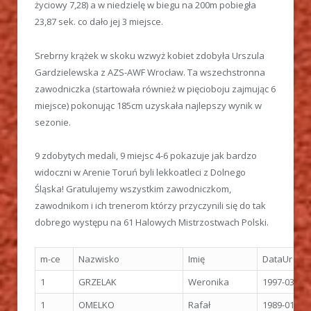
życiowy 7,28) a w niedzielę w biegu na 200m pobiegła
23,87 sek. co dało jej 3 miejsce.
Srebrny krążek w skoku wzwyż kobiet zdobyła Urszula
Gardzielewska z AZS-AWF Wrocław. Ta wszechstronna
zawodniczka (startowała również w pięcioboju zajmując 6
miejsce) pokonując 185cm uzyskała najlepszy wynik w
sezonie.
9 zdobytych medali, 9 miejsc 4-6 pokazuje jak bardzo
widoczni w Arenie Toruń byli lekkoatleci z Dolnego
Śląska! Gratulujemy wszystkim zawodniczkom,
zawodnikom i ich trenerom którzy przyczynili się do tak
dobrego występu na 61 Halowych Mistrzostwach Polski.
m-ce
Nazwisko
Imię
DataUr
1
GRZELAK
Weronika
1997-03-19
1
OMELKO
Rafał
1989-01-16