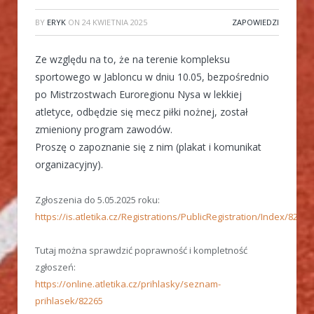
BY
ERYK
ON
24 KWIETNIA 2025
ZAPOWIEDZI
Ze względu na to, że na terenie kompleksu
sportowego w Jabloncu w dniu 10.05, bezpośrednio
po Mistrzostwach Euroregionu Nysa w lekkiej
atletyce, odbędzie się mecz piłki nożnej, został
zmieniony program zawodów.
Proszę o zapoznanie się z nim (plakat i komunikat
organizacyjny).
Zgłoszenia do 5.05.2025 roku:
https://is.atletika.cz/Registrations/PublicRegistration/Index/82265
Tutaj można sprawdzić poprawność i kompletność
zgłoszeń:
https://online.atletika.cz/prihlasky/seznam-
prihlasek/82265