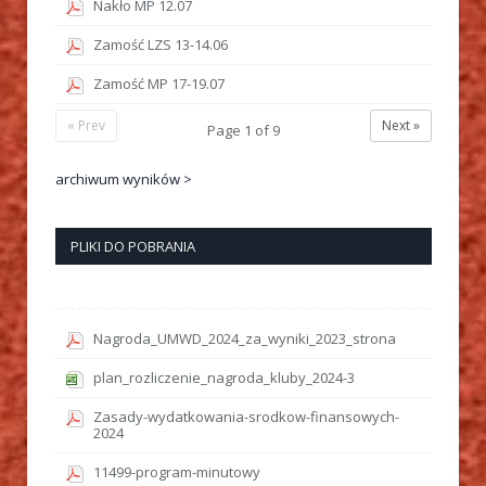
Nakło MP 12.07
Zamość LZS 13-14.06
Zamość MP 17-19.07
« Prev
Next »
Page
1
of
9
archiwum wyników >
PLIKI DO POBRANIA
Nagroda_UMWD_2024_za_wyniki_2023_strona
plan_rozliczenie_nagroda_kluby_2024-3
Zasady-wydatkowania-srodkow-finansowych-
2024
11499-program-minutowy