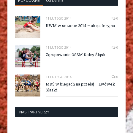
POPULARNE
OSTATNIE
11 LUTEGO 2014
0
KWM w sezonie 2014 – akcja feryjna
11 LUTEGO 2014
0
Zgrupowanie OSSM Dolny Śląsk
11 LUTEGO 2014
0
MDŚ w biegach na przełaj – Lwówek
Śląski
NASI PARTNERZY