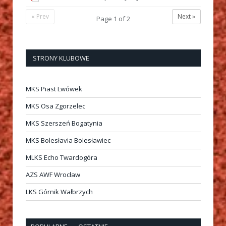
« Prev
Next »
Page
1
of
2
STRONY KLUBOWE
MKS Piast Lwówek
MKS Osa Zgorzelec
MKS Szerszeń Bogatynia
MKS Bolesłavia Bolesławiec
MLKS Echo Twardogóra
AZS AWF Wrocław
LKS Górnik Wałbrzych