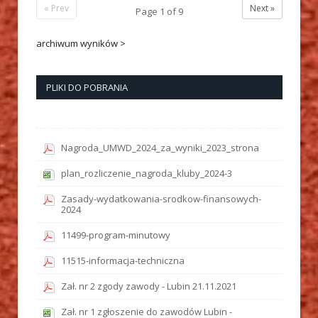
« Prev
Next »
Page
1
of
9
archiwum wyników >
PLIKI DO POBRANIA
Nagroda_UMWD_2024_za_wyniki_2023_strona
plan_rozliczenie_nagroda_kluby_2024-3
Zasady-wydatkowania-srodkow-finansowych-
2024
11499-program-minutowy
11515-informacja-techniczna
Zał. nr 2 zgody zawody - Lubin 21.11.2021
Zał. nr 1 zgłoszenie do zawodów Lubin -