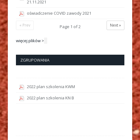
21.11.2021
oświadczenie COVID zawody 2021
« Prev
Next »
Page
1
of
2
więcej plików >
ZGRUPOWANIA
2022 plan szkolenia KWM
2022 plan szkolenia KN B