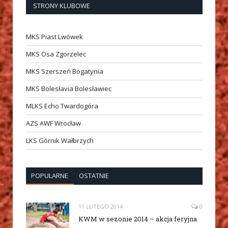
STRONY KLUBOWE
MKS Piast Lwówek
MKS Osa Zgorzelec
MKS Szerszeń Bogatynia
MKS Bolesłavia Bolesławiec
MLKS Echo Twardogóra
AZS AWF Wrocław
LKS Górnik Wałbrzych
POPULARNE
OSTATNIE
11 LUTEGO 2014
0
KWM w sezonie 2014 – akcja feryjna