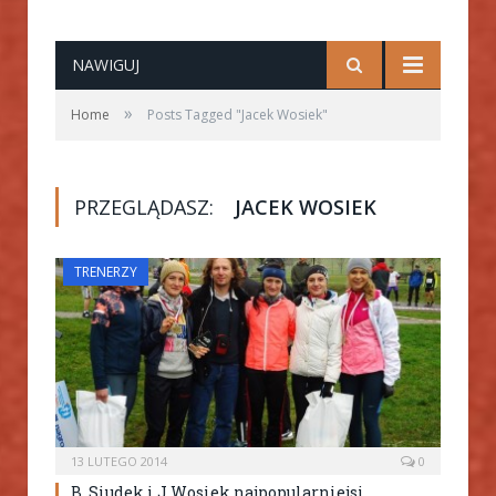
NAWIGUJ
»
Home
Posts Tagged "Jacek Wosiek"
PRZEGLĄDASZ:
JACEK WOSIEK
TRENERZY
13 LUTEGO 2014
0
B. Siudek i J.Wosiek najpopularniejsi