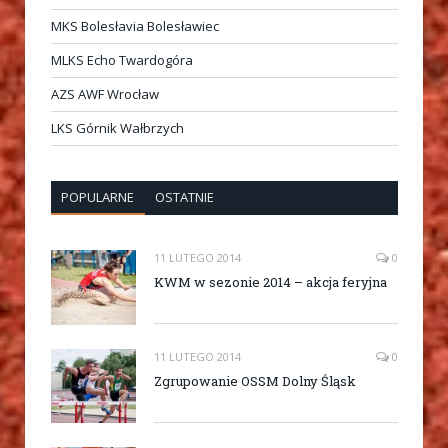
MKS Bolesłavia Bolesławiec
MLKS Echo Twardogóra
AZS AWF Wrocław
LKS Górnik Wałbrzych
POPULARNE
OSTATNIE
11 LUTEGO 2014
0
KWM w sezonie 2014 – akcja feryjna
11 LUTEGO 2014
0
Zgrupowanie OSSM Dolny Śląsk