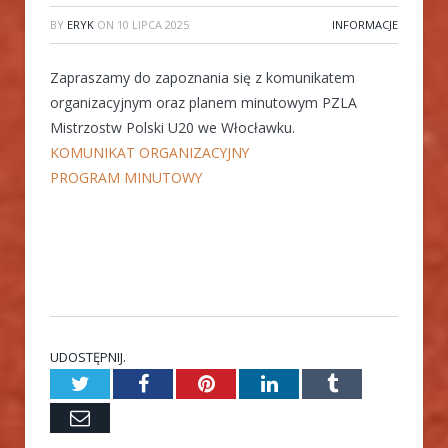
BY
ERYK
ON
10 LIPCA 2025
INFORMACJE
Zapraszamy do zapoznania się z komunikatem
organizacyjnym oraz planem minutowym PZLA
Mistrzostw Polski U20 we Włocławku.
KOMUNIKAT ORGANIZACYJNY
PROGRAM MINUTOWY
UDOSTĘPNIJ.
Twitter
Facebook
Pinterest
LinkedIn
Tumblr
Email