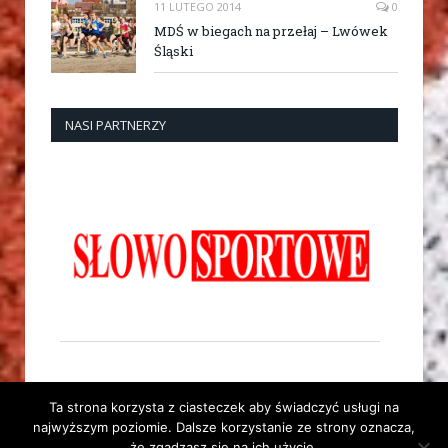
11 LUTEGO 2014
0
MDŚ w biegach na przełaj – Lwówek
Śląski
NASI PARTNERZY
Ta strona korzysta z ciasteczek aby świadczyć usługi na
najwyższym poziomie. Dalsze korzystanie ze strony oznacza,
że zgadzasz się na ich użycie.