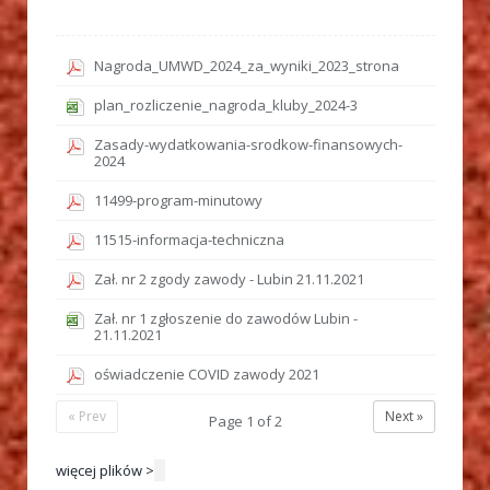
Nagroda_UMWD_2024_za_wyniki_2023_strona
plan_rozliczenie_nagroda_kluby_2024-3
Zasady-wydatkowania-srodkow-finansowych-
2024
11499-program-minutowy
11515-informacja-techniczna
Zał. nr 2 zgody zawody - Lubin 21.11.2021
Zał. nr 1 zgłoszenie do zawodów Lubin -
21.11.2021
oświadczenie COVID zawody 2021
« Prev
Next »
Page
1
of
2
więcej plików >