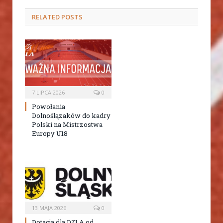
RELATED
POSTS
7 LIPCA 2026
0
Powołania
Dolnoślązaków do kadry
Polski na Mistrzostwa
Europy U18
13 MAJA 2026
0
Dotacja dla DZLA od