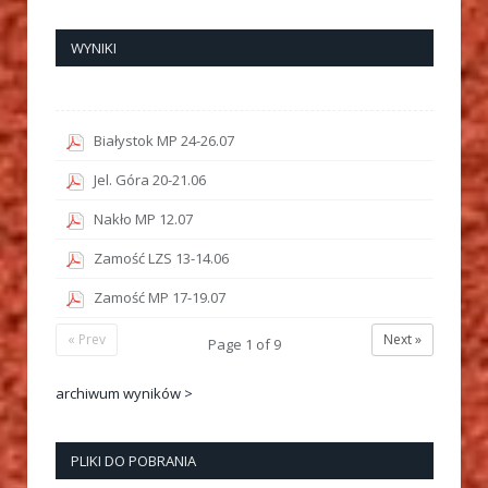
WYNIKI
Białystok MP 24-26.07
Jel. Góra 20-21.06
Nakło MP 12.07
Zamość LZS 13-14.06
Zamość MP 17-19.07
« Prev
Next »
Page
1
of
9
archiwum wyników >
PLIKI DO POBRANIA