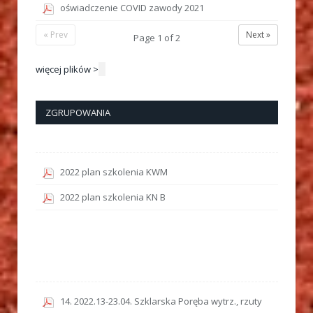
oświadczenie COVID zawody 2021
« Prev
Next »
Page
1
of
2
więcej plików >
ZGRUPOWANIA
2022 plan szkolenia KWM
2022 plan szkolenia KN B
14. 2022.13-23.04. Szklarska Poręba wytrz., rzuty