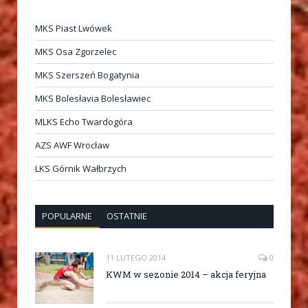
MKS Piast Lwówek
MKS Osa Zgorzelec
MKS Szerszeń Bogatynia
MKS Bolesłavia Bolesławiec
MLKS Echo Twardogóra
AZS AWF Wrocław
LKS Górnik Wałbrzych
POPULARNE
OSTATNIE
11 LUTEGO 2014
0
KWM w sezonie 2014 – akcja feryjna