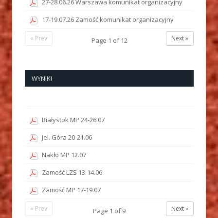
27-28.06.26 Warszawa komunikat organizacyjny
17-19.07.26 Zamość komunikat organizacyjny
« Prev
Next »
Page
1
of
12
WYNIKI
Białystok MP 24-26.07
Jel. Góra 20-21.06
Nakło MP 12.07
Zamość LZS 13-14.06
Zamość MP 17-19.07
« Prev
Next »
Page
1
of
9