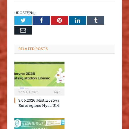
UDOSTĘPNIJ.
Twitter
Facebook
Pinterest
LinkedIn
Tumblr
Email
RELATED
POSTS
22 MAJA 2026
0
3.06.2026 Mistrzostwa
Euroregionu Nysa U14