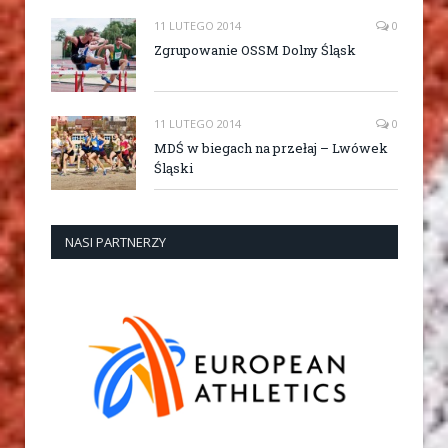
11 LUTEGO 2014
0
Zgrupowanie OSSM Dolny Śląsk
11 LUTEGO 2014
0
MDŚ w biegach na przełaj – Lwówek
Śląski
NASI PARTNERZY