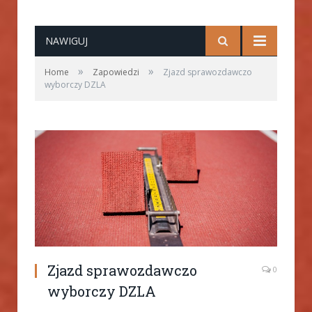
NAWIGUJ
»
»
Home
Zapowiedzi
Zjazd sprawozdawczo
wyborczy DZLA
Zjazd sprawozdawczo
0
wyborczy DZLA