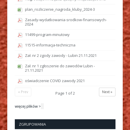
plan_rozliczenie_nagroda_kluby_2024-3
Zasady-wydatkowania-srodkow-finansowych-
2024
11499-program-minutowy
11515-informacja-techniczna
Zał. nr 2 zgody zawody - Lubin 21.11.2021
Zał. nr 1 zgłoszenie do zawodów Lubin -
21.11.2021
oświadczenie COVID zawody 2021
« Prev
Next »
Page
1
of
2
więcej plików >
ZGRUPOWANIA