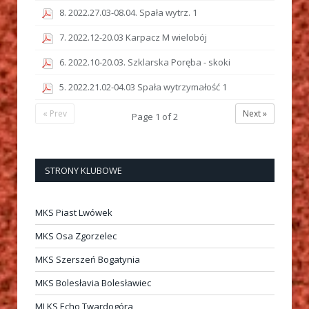
8. 2022.27.03-08.04. Spała wytrz. 1
7. 2022.12-20.03 Karpacz M wielobój
6. 2022.10-20.03. Szklarska Poręba - skoki
5. 2022.21.02-04.03 Spała wytrzymałość 1
« Prev
Next »
Page
1
of
2
STRONY KLUBOWE
MKS Piast Lwówek
MKS Osa Zgorzelec
MKS Szerszeń Bogatynia
MKS Bolesłavia Bolesławiec
MLKS Echo Twardogóra