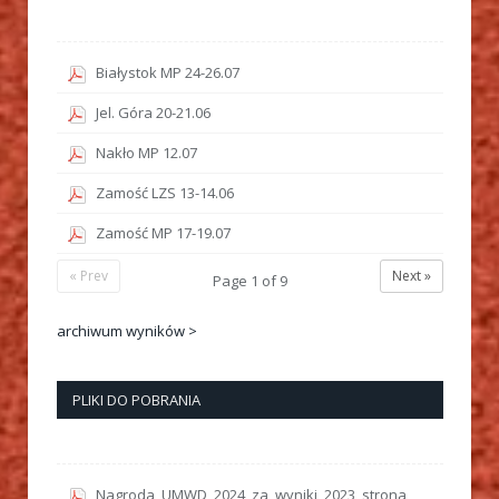
Białystok MP 24-26.07
Jel. Góra 20-21.06
Nakło MP 12.07
Zamość LZS 13-14.06
Zamość MP 17-19.07
« Prev
Next »
Page
1
of
9
archiwum wyników >
PLIKI DO POBRANIA
Nagroda_UMWD_2024_za_wyniki_2023_strona