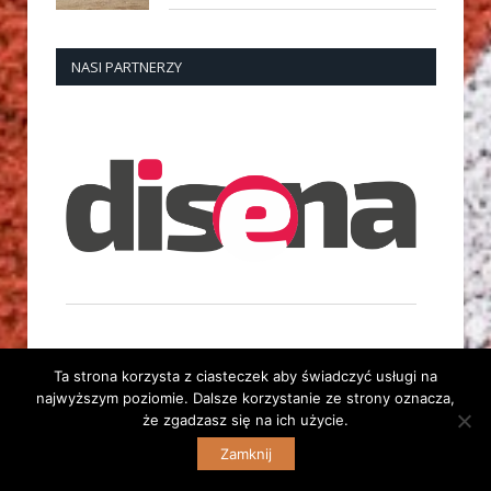
NASI PARTNERZY
Ta strona korzysta z ciasteczek aby świadczyć usługi na
najwyższym poziomie. Dalsze korzystanie ze strony oznacza,
że zgadzasz się na ich użycie.
© 2014 Dolnośląski Związek Lekkiej Atletyki. Wszelkie
Zamknij
prawa zastrzeżone. | Stara strona:
archiwum.dzla.pl