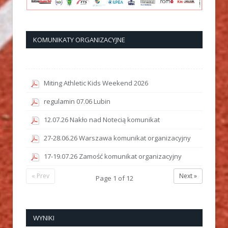
KOMUNIKATY ORGANIZACYJNE
Miting Athletic Kids Weekend 2026
regulamin 07.06 Lubin
12.07.26 Nakło nad Notecią komunikat
27-28.06.26 Warszawa komunikat organizacyjny
17-19.07.26 Zamość komunikat organizacyjny
« Prev
Next »
Page
1
of
12
WYNIKI