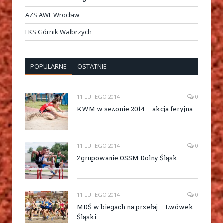
AZS AWF Wrocław
LKS Górnik Wałbrzych
POPULARNE
OSTATNIE
11 LUTEGO 2014
0
KWM w sezonie 2014 – akcja feryjna
11 LUTEGO 2014
0
Zgrupowanie OSSM Dolny Śląsk
11 LUTEGO 2014
0
MDŚ w biegach na przełaj – Lwówek
Śląski