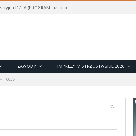
Konferencja szkoleniowo-organizacyjna DZLA (PROGRAM już do pobrania)
ZAWODY
IMPREZY MISTRZOSTWSKIE 2026
»
0056
0