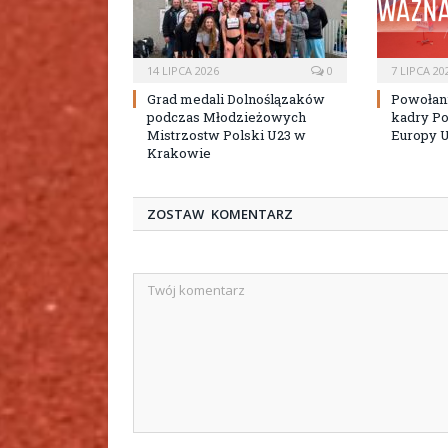
14 LIPCA 2026
0
7 LIPCA 20
Grad medali Dolnoślązaków
Powołan
podczas Młodzieżowych
kadry Po
Mistrzostw Polski U23 w
Europy 
Krakowie
ZOSTAW KOMENTARZ