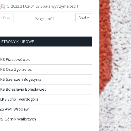
5. 2022.21.02-04.03 Spała wytrzymałość 1
« Prev
Next »
Page
1
of
2
STRONY KLUBOWE
KS Piast Lwówek
KS Osa Zgorzelec
KS Szerszeń Bogatynia
KS Bolesłavia Bolesławiec
LKS Echo Twardogóra
ZS AWF Wrocław
KS Górnik Wałbrzych