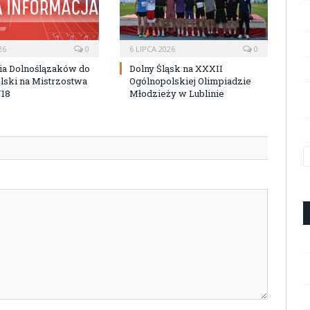
26
0
6 LIPCA 2026
0
ia Dolnoślązaków do
Dolny Śląsk na XXXII
lski na Mistrzostwa
Ogólnopolskiej Olimpiadzie
U18
Młodzieży w Lublinie