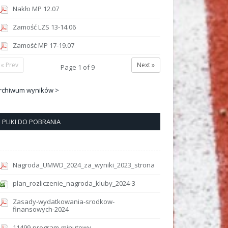
Nakło MP 12.07
Zamość LZS 13-14.06
Zamość MP 17-19.07
« Prev
Next »
Page
1
of
9
rchiwum wyników >
PLIKI DO POBRANIA
Nagroda_UMWD_2024_za_wyniki_2023_strona
plan_rozliczenie_nagroda_kluby_2024-3
Zasady-wydatkowania-srodkow-
finansowych-2024
11499-program-minutowy