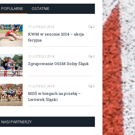
POPULARNE
OSTATNIE
11 LUTEGO 2014
0
KWM w sezonie 2014 – akcja
feryjna
11 LUTEGO 2014
0
Zgrupowanie OSSM Dolny Śląsk
11 LUTEGO 2014
0
MDŚ w biegach na przełaj –
Lwówek Śląski
NASI PARTNERZY