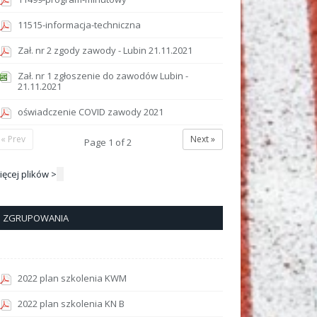
11515-informacja-techniczna
Zał. nr 2 zgody zawody - Lubin 21.11.2021
Zał. nr 1 zgłoszenie do zawodów Lubin -
21.11.2021
oświadczenie COVID zawody 2021
« Prev
Next »
Page
1
of
2
ięcej plików >
ZGRUPOWANIA
2022 plan szkolenia KWM
2022 plan szkolenia KN B