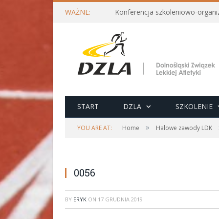
WAŻNE:
START
DZLA
SZKOLENIE
»
YOU ARE AT:
Home
Halowe zawody LDK
0056
BY
ERYK
ON
17 GRUDNIA 2019