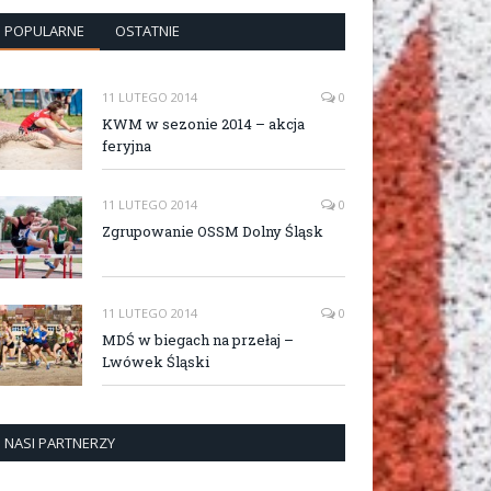
POPULARNE
OSTATNIE
11 LUTEGO 2014
0
KWM w sezonie 2014 – akcja
feryjna
11 LUTEGO 2014
0
Zgrupowanie OSSM Dolny Śląsk
11 LUTEGO 2014
0
MDŚ w biegach na przełaj –
Lwówek Śląski
NASI PARTNERZY