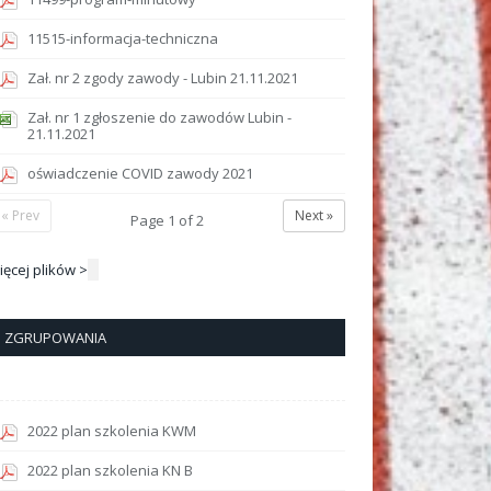
11515-informacja-techniczna
Zał. nr 2 zgody zawody - Lubin 21.11.2021
Zał. nr 1 zgłoszenie do zawodów Lubin -
21.11.2021
oświadczenie COVID zawody 2021
« Prev
Next »
Page
1
of
2
ięcej plików >
ZGRUPOWANIA
2022 plan szkolenia KWM
2022 plan szkolenia KN B