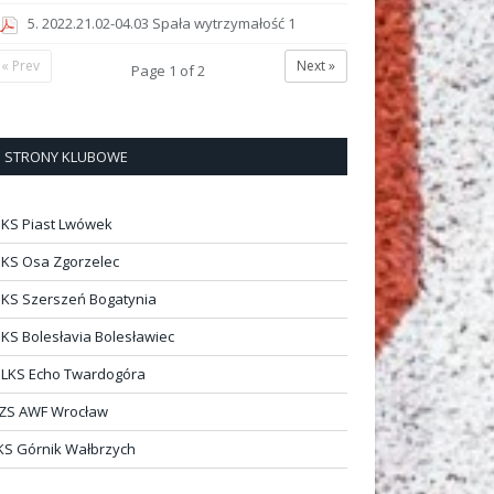
5. 2022.21.02-04.03 Spała wytrzymałość 1
« Prev
Next »
Page
1
of
2
STRONY KLUBOWE
KS Piast Lwówek
KS Osa Zgorzelec
KS Szerszeń Bogatynia
KS Bolesłavia Bolesławiec
LKS Echo Twardogóra
ZS AWF Wrocław
KS Górnik Wałbrzych