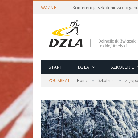
WAŻNE:
START
DZLA
SZKOLENIE
»
»
YOU ARE AT:
Home
Szkolenie
Zgrupo