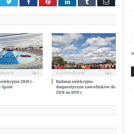
Twitter
Facebook
Pinterest
LinkedIn
Tumblr
Email
a
ADA 2018
0
3 LISTOPADA 2018
0
selekcyjne ZKN 1-
Badania selekcyjno-
r Opole
diagnostyczne zawodników do
ZKN na 2019 r.