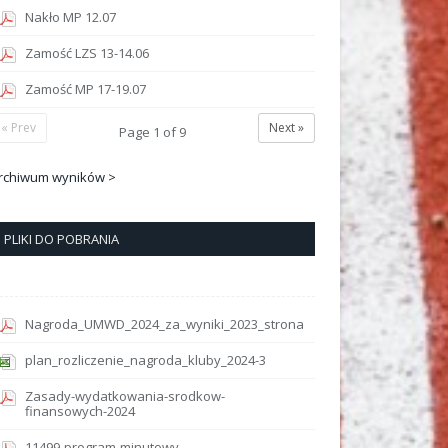
Nakło MP 12.07
Zamość LZS 13-14.06
Zamość MP 17-19.07
« Prev
Next »
Page
1
of
9
rchiwum wyników >
PLIKI DO POBRANIA
Nagroda_UMWD_2024_za_wyniki_2023_strona
plan_rozliczenie_nagroda_kluby_2024-3
Zasady-wydatkowania-srodkow-
finansowych-2024
11499-program-minutowy