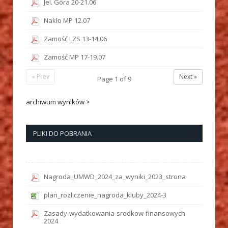
Jel. Góra 20-21.06
Nakło MP 12.07
Zamość LZS 13-14.06
Zamość MP 17-19.07
« Prev
Next »
Page
1
of
9
archiwum wyników >
PLIKI DO POBRANIA
Nagroda_UMWD_2024_za_wyniki_2023_strona
plan_rozliczenie_nagroda_kluby_2024-3
Zasady-wydatkowania-srodkow-finansowych-
2024