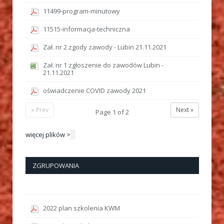
11499-program-minutowy
11515-informacja-techniczna
Zał. nr 2 zgody zawody - Lubin 21.11.2021
Zał. nr 1 zgłoszenie do zawodów Lubin -
21.11.2021
oświadczenie COVID zawody 2021
« Prev
Next »
Page
1
of
2
więcej plików >
ZGRUPOWANIA
2022 plan szkolenia KWM