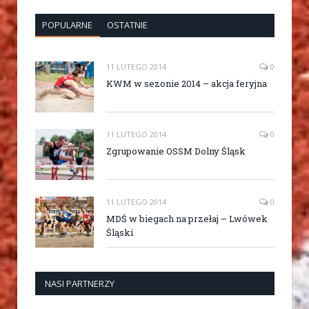
POPULARNE
OSTATNIE
11 LUTEGO 2014
0
KWM w sezonie 2014 – akcja feryjna
11 LUTEGO 2014
0
Zgrupowanie OSSM Dolny Śląsk
11 LUTEGO 2014
0
MDŚ w biegach na przełaj – Lwówek
Śląski
NASI PARTNERZY