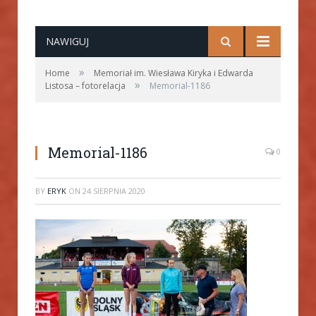
NAWIGUJ
»
Home
Memoriał im. Wiesława Kiryka i Edwarda
»
Listosa – fotorelacja
Memorial-1186
Memorial-1186
0
BY
ERYK
ON
24 SIERPNIA 2020