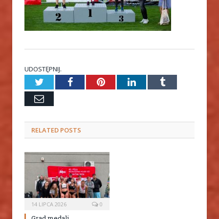
UDOSTĘPNIJ.
Twitter
Facebook
Pinterest
LinkedIn
Tumblr
Email
RELATED
POSTS
14 LIPCA 2026
0
Grad medali