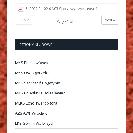
5. 2022.21.02-04.03 Spała wytrzymałość 1
« Prev
Next »
Page
1
of
2
STRONY KLUBOWE
MKS Piast Lwówek
MKS Osa Zgorzelec
MKS Szerszeń Bogatynia
MKS Bolesłavia Bolesławiec
MLKS Echo Twardogóra
AZS AWF Wrocław
LKS Górnik Wałbrzych