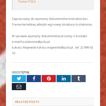
Trener PZLA
Zapraszamy do wymiany dokumentów Instruktorów i
Trenerów lekkiej atletyki wg nowej struktury kształcenia.
W sprawie wymiany dokumentów prosimy o kontakt:
e-mail ksztalcenie@pzla.pl
Łukasz Majewski lukasz.majewski@pzla.pl , tel: 22 896 02
10
UDOSTĘPNIJ.
Twitter
Facebook
Pinterest
LinkedIn
Tumblr
Email
RELATED
POSTS