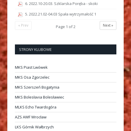
6. 2022.10-20.03. Szklarska Poręba - skoki
5. 2022.21.02-04.03 Spała wytrzymałość 1
« Prev
Next »
Page
1
of
2
STRONY KLUBOWE
MKS Piast Lwówek
MKS Osa Zgorzelec
MKS Szerszeń Bogatynia
MKS Bolesłavia Bolesławiec
MLKS Echo Twardogóra
AZS AWF Wrocław
LKS Górnik Wałbrzych