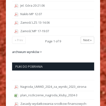
Jel. Góra 20-21.06
Nakło MP 12.07
Zamość LZS 13-14.06
Zamość MP 17-19.07
« Prev
Next »
Page
1
of
9
archiwum wyników >
PLIKI DO POBRANIA
Nagroda_UMWD_2024_za_wyniki_2023_strona
plan_rozliczenie_nagroda_kluby_2024-3
Zasady-wydatkowania-srodkow-finansowych-