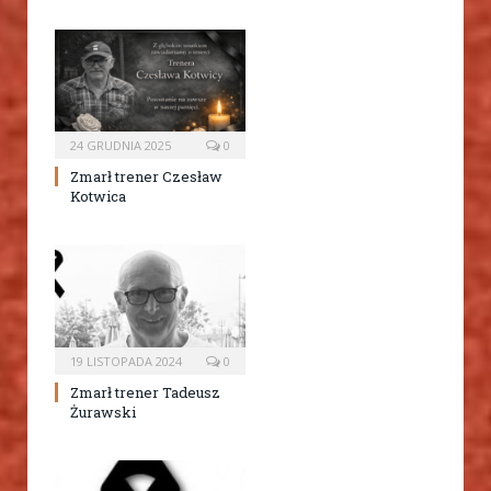
24 GRUDNIA 2025
0
Zmarł trener Czesław
Kotwica
19 LISTOPADA 2024
0
Zmarł trener Tadeusz
Żurawski