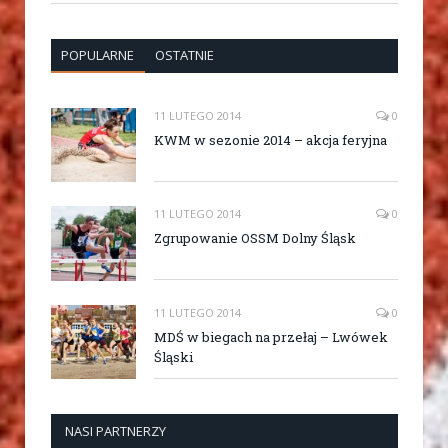
POPULARNE
OSTATNIE
11 LUTEGO 2014
0
KWM w sezonie 2014 – akcja feryjna
11 LUTEGO 2014
0
Zgrupowanie OSSM Dolny Śląsk
11 LUTEGO 2014
0
MDŚ w biegach na przełaj – Lwówek
Śląski
NASI PARTNERZY