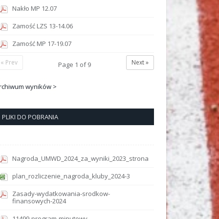
Nakło MP 12.07
Zamość LZS 13-14.06
Zamość MP 17-19.07
« Prev
Next »
Page
1
of
9
rchiwum wyników >
PLIKI DO POBRANIA
Nagroda_UMWD_2024_za_wyniki_2023_strona
plan_rozliczenie_nagroda_kluby_2024-3
Zasady-wydatkowania-srodkow-
finansowych-2024
11499-program-minutowy