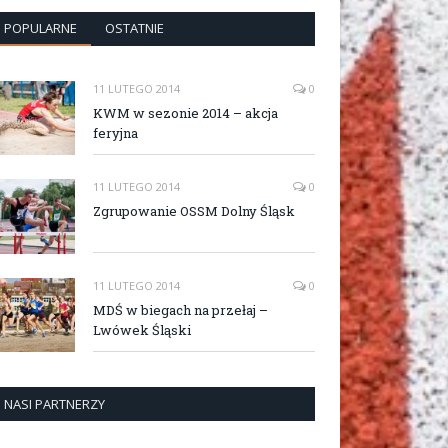
POPULARNE
OSTATNIE
11 LUTEGO 2014
0
KWM w sezonie 2014 – akcja
feryjna
11 LUTEGO 2014
0
Zgrupowanie OSSM Dolny Śląsk
11 LUTEGO 2014
0
MDŚ w biegach na przełaj –
Lwówek Śląski
NASI PARTNERZY