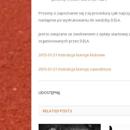
Prosimy o zapoznanie się z tą procedurą i jak najsz
następnie po wydrukowaniu do siedziby DZLA.
Jest to związane ze zwolnieniem z opłaty startowe
organizowanych przez DZLA.
2015-01-21 Instrukcja licencje klubowe
2015-01-21 Instrukcja licencje zawodnicze
UDOSTĘPNIJ.
RELATED
POSTS