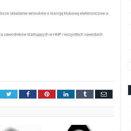
ybsze składanie wniosków o licencję klubową elektronicznie a
j za zawodników startujących w HMP i wszystkich zawodach
Twitter
Facebook
Pinterest
LinkedIn
Tumblr
Email