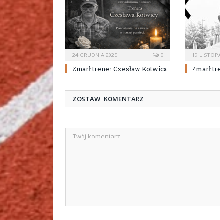
24 GRUDNIA 2025
0
19 LISTOP
Zmarł trener Czesław Kotwica
Zmarł tr
ZOSTAW KOMENTARZ