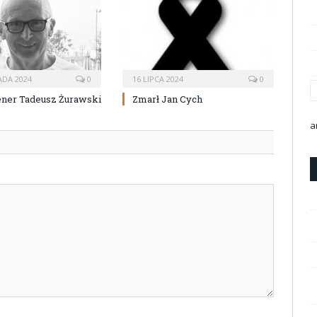
ADA 2024
0
16 LIPCA 2024
0
ener Tadeusz Żurawski
Zmarł Jan Cych
a