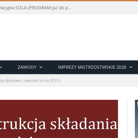
Konferencja szkoleniowo-organizacyjna DZLA (PROGRAM już do pobrania)
ZAWODY
IMPREZY MISTRZOSTWSKIE 2026
cje klubowe i zawodnicze na 2015 r