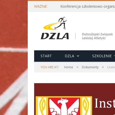
WAŻNE:
START
DZLA
SZKOLENIE
»
»
YOU ARE AT:
Home
Dokumenty
Licen