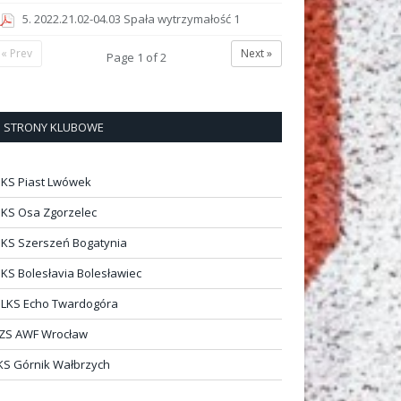
5. 2022.21.02-04.03 Spała wytrzymałość 1
« Prev
Next »
Page
1
of
2
STRONY KLUBOWE
KS Piast Lwówek
KS Osa Zgorzelec
KS Szerszeń Bogatynia
KS Bolesłavia Bolesławiec
LKS Echo Twardogóra
ZS AWF Wrocław
KS Górnik Wałbrzych