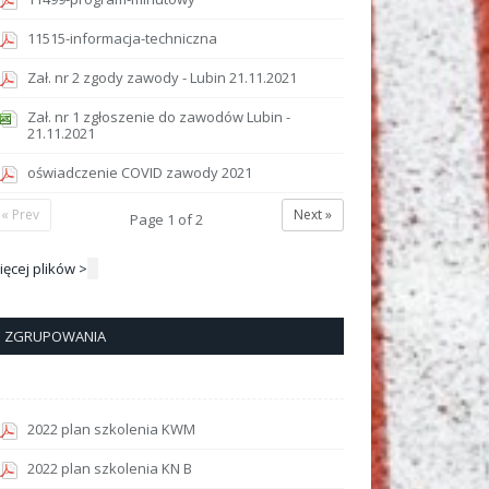
11515-informacja-techniczna
Zał. nr 2 zgody zawody - Lubin 21.11.2021
Zał. nr 1 zgłoszenie do zawodów Lubin -
21.11.2021
oświadczenie COVID zawody 2021
« Prev
Next »
Page
1
of
2
ięcej plików >
ZGRUPOWANIA
2022 plan szkolenia KWM
2022 plan szkolenia KN B