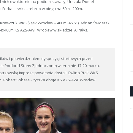
d nich dwuktornie na podium stawały; Urszula Domel-
a Forkasiewicz srebrno w biegu na 60m i 200m.
 Krawczuk WKS Śląsk Wrocław – 400m (46.61), Adrian Świderski
a 4x400m KS AZS-AWF Wrocław w składzie: A.Pałys,
ków i potwierdzeniem dyspozycji startowych przed
ię Portland Stany Zjednoczone) w terminie 17-20 marca.
istrzowską imprezę powołania dostali: Ewlina Ptak WKS
m, Robert Sobera – tyczka oboje KS AZS-AWF Wrocław.