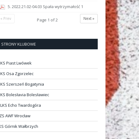
5. 2022.21.02-04.03 Spała wytrzymałość 1
« Prev
Next »
Page
1
of
2
STRONY KLUBOWE
KS Piast Lwówek
KS Osa Zgorzelec
KS Szerszeń Bogatynia
KS Bolesłavia Bolesławiec
LKS Echo Twardogóra
ZS AWF Wrocław
KS Górnik Wałbrzych