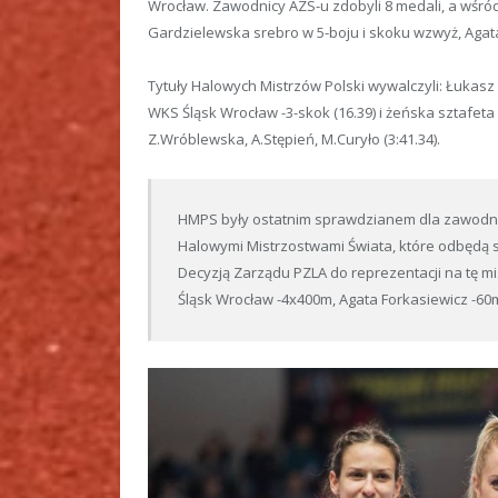
Wrocław. Zawodnicy AZS-u zdobyli 8 medali, a wśró
Gardzielewska srebro w 5-boju i skoku wzwyż, Agat
Tytuły Halowych Mistrzów Polski wywalczyli: Łukasz
WKS Śląsk Wrocław -3-skok (16.39) i żeńska sztafet
Z.Wróblewska, A.Stępień, M.Curyło (3:41.34).
HMPS były ostatnim sprawdzianem dla zawodni
Halowymi Mistrzostwami Świata, które odbędą s
Decyzją Zarządu PZLA do reprezentacji na tę m
Śląsk Wrocław -4x400m, Agata Forkasiewicz -60