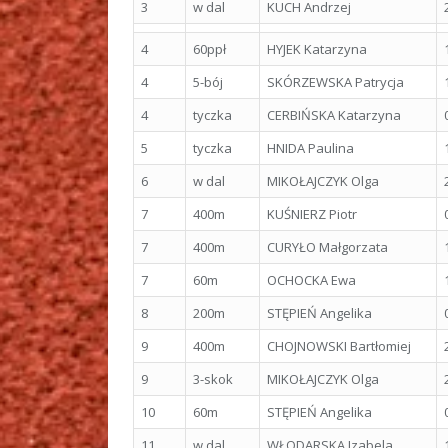
3
w dal
KUCH Andrzej
4
60ppł
HYJEK Katarzyna
4
5-bój
SKÓRZEWSKA Patrycja
4
tyczka
CERBIŃSKA Katarzyna
5
tyczka
HNIDA Paulina
6
w dal
MIKOŁAJCZYK Olga
7
400m
KUŚNIERZ Piotr
7
400m
CURYŁO Małgorzata
7
60m
OCHOCKA Ewa
8
200m
STĘPIEŃ Angelika
9
400m
CHOJNOWSKI Bartłomiej
9
3-skok
MIKOŁAJCZYK Olga
10
60m
STĘPIEŃ Angelika
11
w dal
WŁODARSKA Izabela