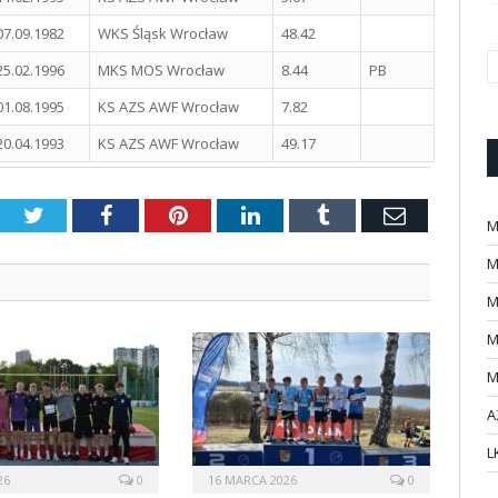
07.09.1982
WKS Śląsk Wrocław
48.42
25.02.1996
MKS MOS Wrocław
8.44
PB
01.08.1995
KS AZS AWF Wrocław
7.82
20.04.1993
KS AZS AWF Wrocław
49.17
Twitter
Facebook
Pinterest
LinkedIn
Tumblr
Email
M
M
M
M
M
A
L
26
0
16 MARCA 2026
0