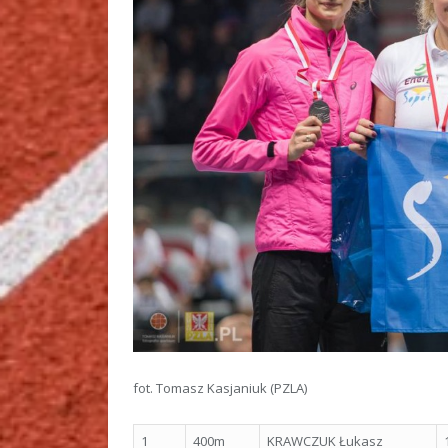
fot. Tomasz Kasjaniuk (PZLA)
1
400m
KRAWCZUK Łukasz