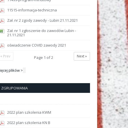
11515-informacja-techniczna
Zał. nr 2 zgody zawody - Lubin 21.11.2021
Zał. nr 1 zgłoszenie do zawodów Lubin -
21.11.2021
oświadczenie COVID zawody 2021
« Prev
Next »
Page
1
of
2
ięcej plików >
ZGRUPOWANIA
2022 plan szkolenia KWM
2022 plan szkolenia KN B