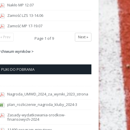
Nakło MP 12.07
Zamość LZS 13-14.06
Zamość MP 17-19.07
« Prev
Next »
Page
1
of
9
rchiwum wyników >
PLIKI DO POBRANIA
Nagroda_UMWD_2024_za_wyniki_2023_strona
plan_rozliczenie_nagroda_kluby_2024-3
Zasady-wydatkowania-srodkow-
finansowych-2024
11499-program-minutowy