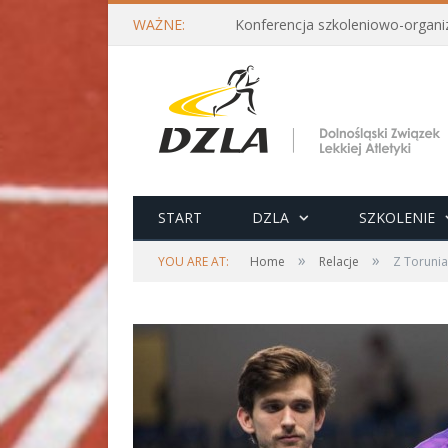
WAŻNE:
START
DZLA
SZKOLENIE
»
»
YOU ARE AT:
Home
Relacje
Z Torunia