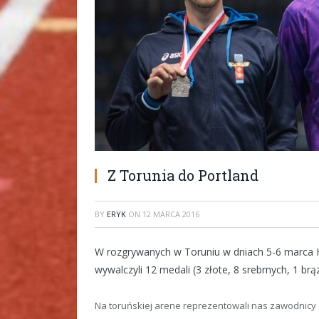
Z Torunia do Portland
BY
ERYK
ON
12 MARCA 2016
W rozgrywanych w Toruniu w dniach 5-6 marca 
wywalczyli 12 medali (3 złote, 8 srebrnych, 1 brą
Na toruńskiej arene reprezentowali nas zawodnicy