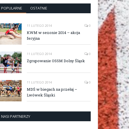
POPULARNE
OSTATNIE
11 LUTEGO 2014
0
KWM w sezonie 2014 – akcja
feryjna
11 LUTEGO 2014
0
Zgrupowanie OSSM Dolny Śląsk
11 LUTEGO 2014
0
MDŚ w biegach na przełaj –
Lwówek Śląski
NASI PARTNERZY