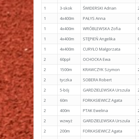
1
3-skok
ŚWIDERSKI Adrian
1
4x400m
PAŁYS Anna
1
4x400m
WRÓBLEWSKA Zofia
1
4x400m
STĘPIEŃ Angelika
1
4x400m
CURYŁO Małgorzata
2
60ppł
OCHOCKA Ewa
2
1500m
KRAWCZYK Szymon
2
tyczka
SOBERA Robert
2
5-bój
GARDZIELEWSKA Urszula
2
60m
FORKASIEWICZ Agata
2
400m
PTAK Ewelina
2
wzwyż
GARDZIELEWSKA Urszula
2
200m
FORKASIEWICZ Agata