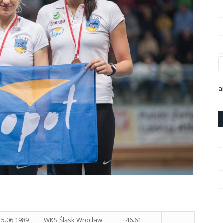
a
15.06.1989
WKS Śląsk Wrocław
46.61