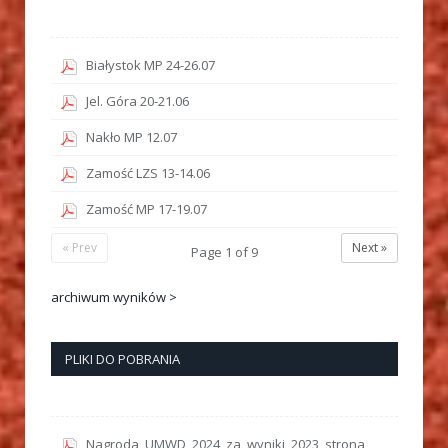
Białystok MP 24-26.07
Jel. Góra 20-21.06
Nakło MP 12.07
Zamość LZS 13-14.06
Zamość MP 17-19.07
« Prev
Next »
Page
1
of
9
archiwum wyników >
PLIKI DO POBRANIA
Nagroda_UMWD_2024_za_wyniki_2023_strona