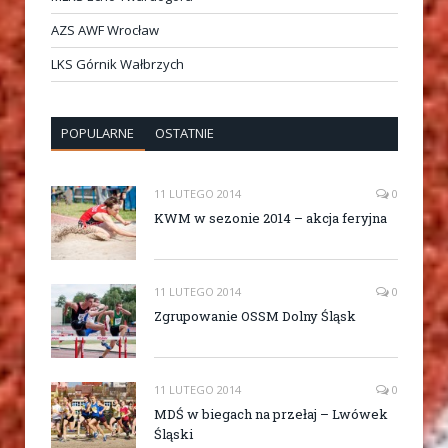
AZS AWF Wrocław
LKS Górnik Wałbrzych
POPULARNE
OSTATNIE
11 LUTEGO 2014
0
KWM w sezonie 2014 – akcja feryjna
11 LUTEGO 2014
0
Zgrupowanie OSSM Dolny Śląsk
11 LUTEGO 2014
0
MDŚ w biegach na przełaj – Lwówek
Śląski