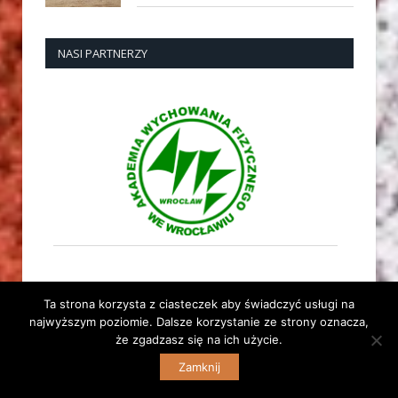
NASI PARTNERZY
Ta strona korzysta z ciasteczek aby świadczyć usługi na
najwyższym poziomie. Dalsze korzystanie ze strony oznacza,
że zgadzasz się na ich użycie.
© 2014 Dolnośląski Związek Lekkiej Atletyki. Wszelkie
Zamknij
prawa zastrzeżone. | Stara strona:
archiwum.dzla.pl