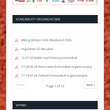
KOMUNIKATY ORGANIZACYJNE
Miting Athletic Kids Weekend 2026
regulamin 07.06 Lubin
12.07.26 Nakło nad Notecią komunikat
27-28.06.26 Warszawa komunikat organizacyjny
17-19.07.26 Zamość komunikat organizacyjny
« Prev
Next »
Page
1
of
12
WYNIKI