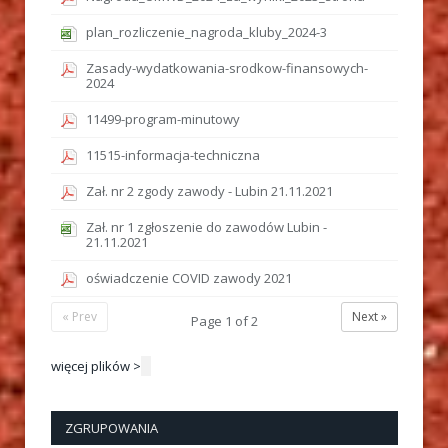
plan_rozliczenie_nagroda_kluby_2024-3
Zasady-wydatkowania-srodkow-finansowych-
2024
11499-program-minutowy
11515-informacja-techniczna
Zał. nr 2 zgody zawody - Lubin 21.11.2021
Zał. nr 1 zgłoszenie do zawodów Lubin -
21.11.2021
oświadczenie COVID zawody 2021
« Prev
Next »
Page
1
of
2
więcej plików >
ZGRUPOWANIA