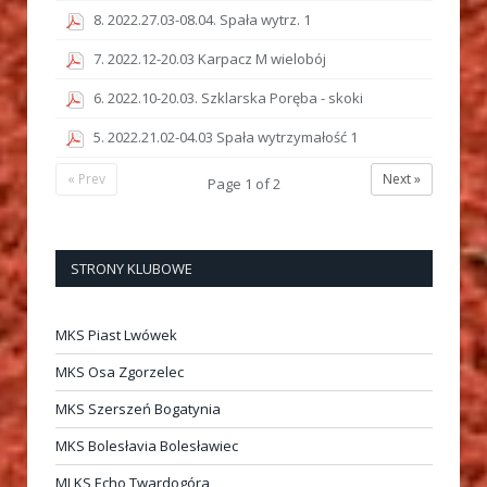
8. 2022.27.03-08.04. Spała wytrz. 1
7. 2022.12-20.03 Karpacz M wielobój
6. 2022.10-20.03. Szklarska Poręba - skoki
5. 2022.21.02-04.03 Spała wytrzymałość 1
« Prev
Next »
Page
1
of
2
STRONY KLUBOWE
MKS Piast Lwówek
MKS Osa Zgorzelec
MKS Szerszeń Bogatynia
MKS Bolesłavia Bolesławiec
MLKS Echo Twardogóra