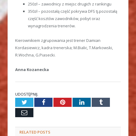
250zł – zawodnicy z miejsc drugich z rankingu
350zł – pozostałą część pokrywa DFS tj.pozostałą
część kosztów zawodników, pobyt oraz
wynagrodzenia trenerów.
Kierownikiem zgrupowania jest trener Damian
Kordasiewicz, kadra trenerska; M.Bialic, T.Markowski,
R.Wochna, G.Piasecki.
Anna Kozanecka
UDOSTĘPNIJ.
Twitter
Facebook
Pinterest
LinkedIn
Tumblr
Email
RELATED
POSTS