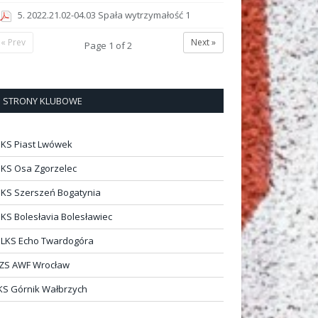
5. 2022.21.02-04.03 Spała wytrzymałość 1
« Prev
Next »
Page
1
of
2
STRONY KLUBOWE
KS Piast Lwówek
KS Osa Zgorzelec
KS Szerszeń Bogatynia
KS Bolesłavia Bolesławiec
LKS Echo Twardogóra
ZS AWF Wrocław
KS Górnik Wałbrzych