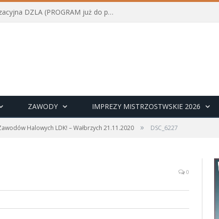
Konferencja szkoleniowo-organizacyjna DZLA (PROGRAM już do pobrania)
ZAWODY
IMPREZY MISTRZOSTWSKIE 2026
»
Zawodów Halowych LDK! – Wałbrzych 21.11.2020
DSC_6227
0