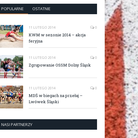
POPULARNE
OSTATNIE
11 LUTEGO 2014
0
KWM w sezonie 2014 – akcja
feryjna
11 LUTEGO 2014
0
Zgrupowanie OSSM Dolny Śląsk
11 LUTEGO 2014
0
MDŚ w biegach na przełaj –
Lwówek Śląski
NASI PARTNERZY