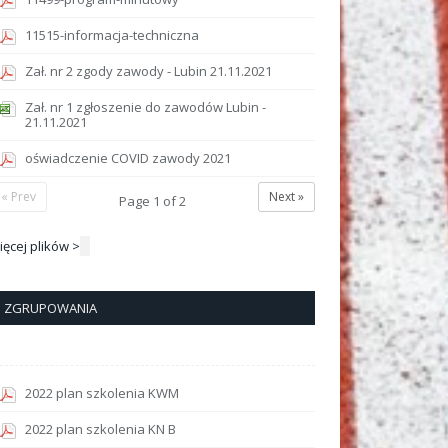
11515-informacja-techniczna
Zał. nr 2 zgody zawody - Lubin 21.11.2021
Zał. nr 1 zgłoszenie do zawodów Lubin -
21.11.2021
oświadczenie COVID zawody 2021
« Prev
Next »
Page
1
of
2
ięcej plików >
ZGRUPOWANIA
2022 plan szkolenia KWM
2022 plan szkolenia KN B