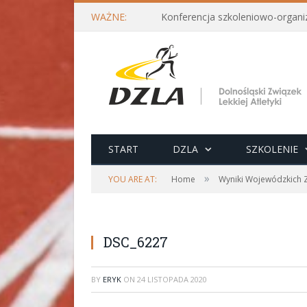
WAŻNE:
START
DZLA
SZKOLENIE
»
YOU ARE AT:
Home
Wyniki Wojewódzkich 
DSC_6227
BY
ERYK
ON
24 LISTOPADA 2020