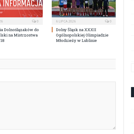
26
0
6 LIPCA 2026
0
ia Dolnoślązaków do
Dolny Śląsk na XXXII
lski na Mistrzostwa
Ogólnopolskiej Olimpiadzie
U18
Młodzieży w Lublinie