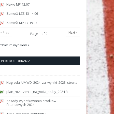
Nakło MP 12.07
Zamość LZS 13-14.06
Zamość MP 17-19.07
« Prev
Next »
Page
1
of
9
rchiwum wyników >
PLIKI DO POBRANIA
Nagroda_UMWD_2024_za_wyniki_2023_strona
plan_rozliczenie_nagroda_kluby_2024-3
Zasady-wydatkowania-srodkow-
finansowych-2024
11499-program-minutowy