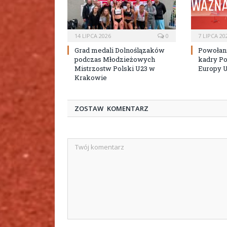
14 LIPCA 2026
0
7 LIPCA 20
Grad medali Dolnoślązaków
Powołan
podczas Młodzieżowych
kadry Po
Mistrzostw Polski U23 w
Europy 
Krakowie
ZOSTAW KOMENTARZ