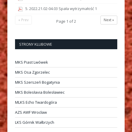
5. 2022.21.02-04.03 Spała wytrzymałość 1
« Prev
Next »
Page
1
of
2
STRONY KLUBOWE
MKS Piast Lwówek
MKS Osa Zgorzelec
MKS Szerszeń Bogatynia
MKS Bolesłavia Bolesławiec
MLKS Echo Twardogóra
AZS AWF Wrocław
LKS Górnik Wałbrzych