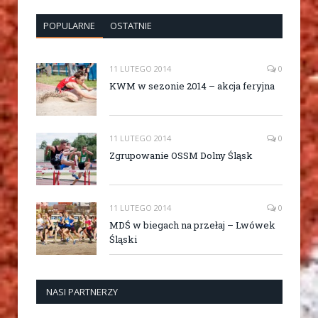
POPULARNE
OSTATNIE
11 LUTEGO 2014
0
KWM w sezonie 2014 – akcja feryjna
11 LUTEGO 2014
0
Zgrupowanie OSSM Dolny Śląsk
11 LUTEGO 2014
0
MDŚ w biegach na przełaj – Lwówek
Śląski
NASI PARTNERZY