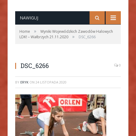
NAWIGUJ
»
Home
Wyniki Wojewódzkich Zawodów Halowych
»
LDK! – Wałbrzych 21.11.2020
DSC_6266
DSC_6266
0
BY
ERYK
ON
24 LISTOPADA 2020