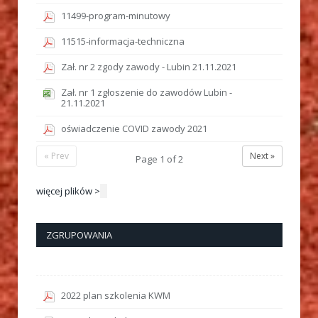
11499-program-minutowy
11515-informacja-techniczna
Zał. nr 2 zgody zawody - Lubin 21.11.2021
Zał. nr 1 zgłoszenie do zawodów Lubin -
21.11.2021
oświadczenie COVID zawody 2021
« Prev
Next »
Page
1
of
2
więcej plików >
ZGRUPOWANIA
2022 plan szkolenia KWM