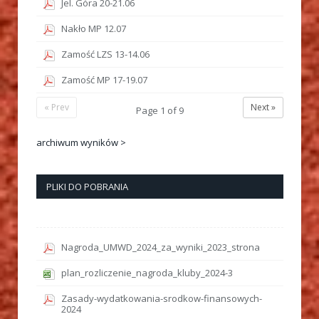
Jel. Góra 20-21.06
Nakło MP 12.07
Zamość LZS 13-14.06
Zamość MP 17-19.07
« Prev
Next »
Page
1
of
9
archiwum wyników >
PLIKI DO POBRANIA
Nagroda_UMWD_2024_za_wyniki_2023_strona
plan_rozliczenie_nagroda_kluby_2024-3
Zasady-wydatkowania-srodkow-finansowych-
2024