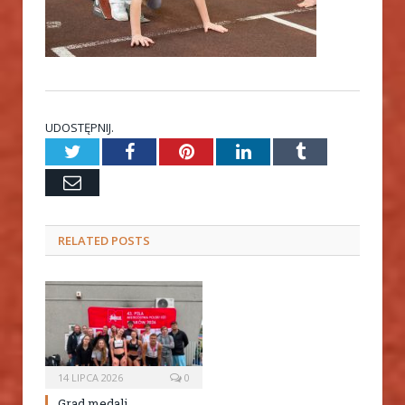
UDOSTĘPNIJ.
Twitter
Facebook
Pinterest
LinkedIn
Tumblr
Email
RELATED
POSTS
14 LIPCA 2026
0
Grad medali