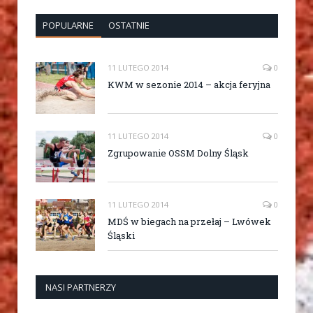
POPULARNE
OSTATNIE
11 LUTEGO 2014
0
KWM w sezonie 2014 – akcja feryjna
11 LUTEGO 2014
0
Zgrupowanie OSSM Dolny Śląsk
11 LUTEGO 2014
0
MDŚ w biegach na przełaj – Lwówek
Śląski
NASI PARTNERZY