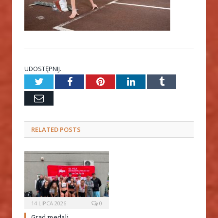
UDOSTĘPNIJ.
Twitter
Facebook
Pinterest
LinkedIn
Tumblr
Email
RELATED
POSTS
14 LIPCA 2026
0
Grad medali