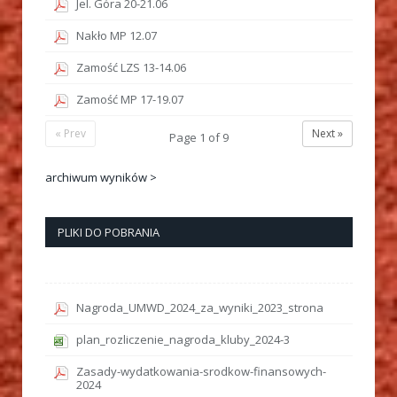
Jel. Góra 20-21.06
Nakło MP 12.07
Zamość LZS 13-14.06
Zamość MP 17-19.07
« Prev
Next »
Page
1
of
9
archiwum wyników >
PLIKI DO POBRANIA
Nagroda_UMWD_2024_za_wyniki_2023_strona
plan_rozliczenie_nagroda_kluby_2024-3
Zasady-wydatkowania-srodkow-finansowych-
2024