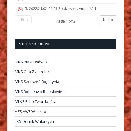
5. 2022.21.02-04.03 Spała wytrzymałość 1
« Prev
Next »
Page
1
of
2
STRONY KLUBOWE
MKS Piast Lwówek
MKS Osa Zgorzelec
MKS Szerszeń Bogatynia
MKS Bolesłavia Bolesławiec
MLKS Echo Twardogóra
AZS AWF Wrocław
LKS Górnik Wałbrzych