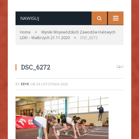
NAWIGUJ
»
Home
Wyniki Wojewódzkich Zawodów Halowych
»
LDK! – Wałbrzych 21.11.2020
DSC_6272
DSC_6272
0
BY
ERYK
ON
24 LISTOPADA 2020