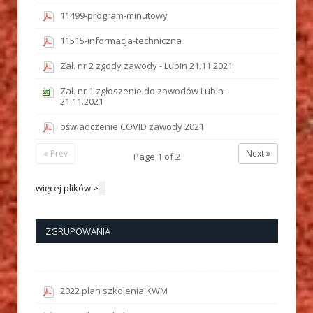
11499-program-minutowy
11515-informacja-techniczna
Zał. nr 2 zgody zawody - Lubin 21.11.2021
Zał. nr 1 zgłoszenie do zawodów Lubin -
21.11.2021
oświadczenie COVID zawody 2021
« Prev
Next »
Page
1
of
2
więcej plików >
ZGRUPOWANIA
2022 plan szkolenia KWM