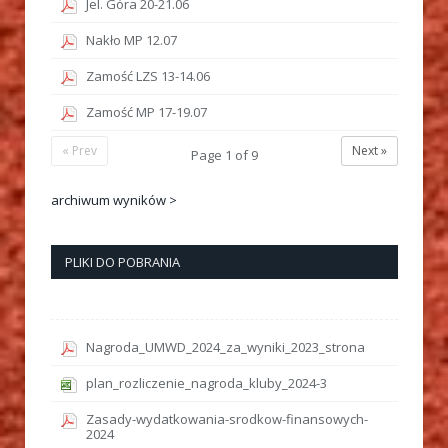
Jel. Góra 20-21.06
Nakło MP 12.07
Zamość LZS 13-14.06
Zamość MP 17-19.07
« Prev
Next »
Page
1
of
9
archiwum wyników >
PLIKI DO POBRANIA
Nagroda_UMWD_2024_za_wyniki_2023_strona
plan_rozliczenie_nagroda_kluby_2024-3
Zasady-wydatkowania-srodkow-finansowych-
2024