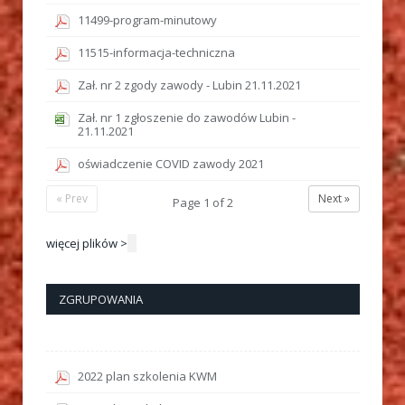
11499-program-minutowy
11515-informacja-techniczna
Zał. nr 2 zgody zawody - Lubin 21.11.2021
Zał. nr 1 zgłoszenie do zawodów Lubin -
21.11.2021
oświadczenie COVID zawody 2021
« Prev
Next »
Page
1
of
2
więcej plików >
ZGRUPOWANIA
2022 plan szkolenia KWM