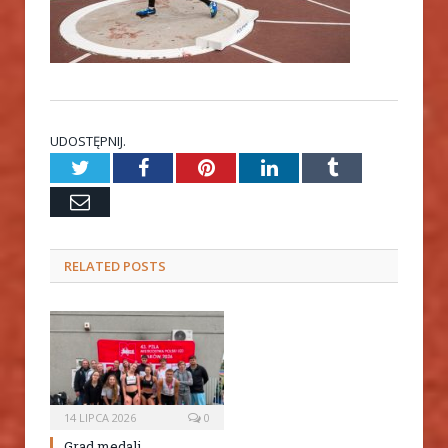
UDOSTĘPNIJ.
Twitter
Facebook
Pinterest
LinkedIn
Tumblr
Email
RELATED
POSTS
14 LIPCA 2026
0
Grad medali