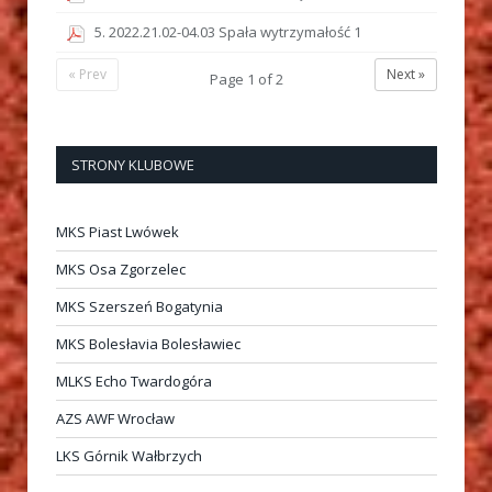
5. 2022.21.02-04.03 Spała wytrzymałość 1
« Prev
Next »
Page
1
of
2
STRONY KLUBOWE
MKS Piast Lwówek
MKS Osa Zgorzelec
MKS Szerszeń Bogatynia
MKS Bolesłavia Bolesławiec
MLKS Echo Twardogóra
AZS AWF Wrocław
LKS Górnik Wałbrzych