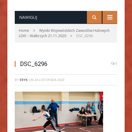
NAWIGUJ
»
Home
Wyniki Wojewódzkich Zawodów Halowych
»
LDK! – Wałbrzych 21.11.2020
DSC_6296
DSC_6296
0
BY
ERYK
ON
24 LISTOPADA 2020