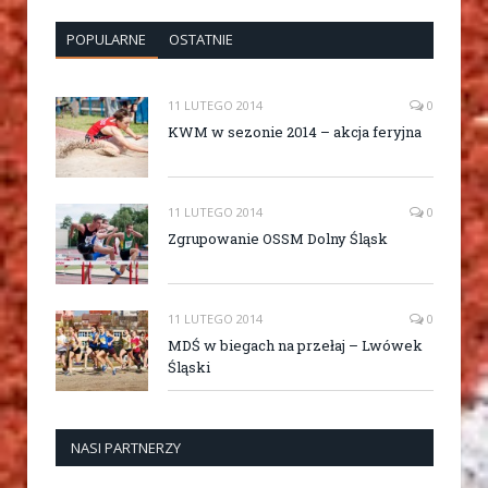
POPULARNE
OSTATNIE
11 LUTEGO 2014
0
KWM w sezonie 2014 – akcja feryjna
11 LUTEGO 2014
0
Zgrupowanie OSSM Dolny Śląsk
11 LUTEGO 2014
0
MDŚ w biegach na przełaj – Lwówek
Śląski
NASI PARTNERZY