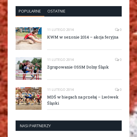
POPULARNE
OSTATNIE
11 LUTEGO 2014
0
KWM w sezonie 2014 – akcja feryjna
11 LUTEGO 2014
0
Zgrupowanie OSSM Dolny Śląsk
11 LUTEGO 2014
0
MDŚ w biegach na przełaj – Lwówek
Śląski
NASI PARTNERZY