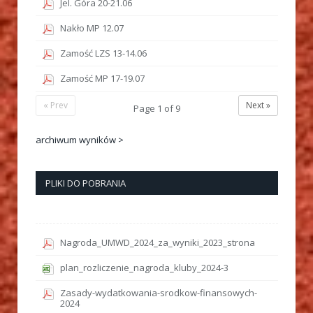
Jel. Góra 20-21.06
Nakło MP 12.07
Zamość LZS 13-14.06
Zamość MP 17-19.07
« Prev
Next »
Page
1
of
9
archiwum wyników >
PLIKI DO POBRANIA
Nagroda_UMWD_2024_za_wyniki_2023_strona
plan_rozliczenie_nagroda_kluby_2024-3
Zasady-wydatkowania-srodkow-finansowych-
2024