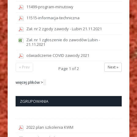
11499-program-minutowy
11515-informacja-techniczna
Zał. nr 2 zgody zawody - Lubin 21.11.2021
Zał. nr 1 zgłoszenie do zawodów Lubin -
21.11.2021
oświadczenie COVID zawody 2021
« Prev
Next »
Page
1
of
2
więcej plików >
ZGRUPOWANIA
2022 plan szkolenia KWM