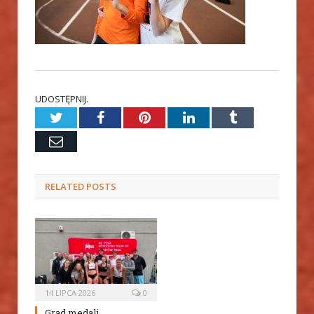
UDOSTĘPNIJ.
Twitter
Facebook
Pinterest
LinkedIn
Tumblr
Email
RELATED
POSTS
14 LIPCA 2026
0
Grad medali