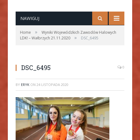
NAWIGUJ
»
Home
Wyniki Wojewódzkich Zawodów Halowych
»
LDK! – Wałbrzych 21.11.2020
DSC_6495
DSC_6495
0
BY
ERYK
ON
24 LISTOPADA 2020