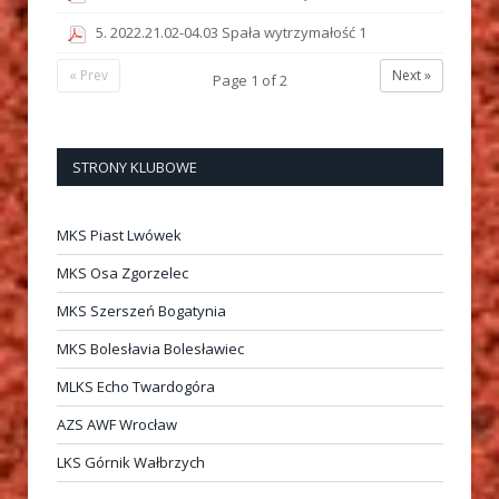
5. 2022.21.02-04.03 Spała wytrzymałość 1
« Prev
Next »
Page
1
of
2
STRONY KLUBOWE
MKS Piast Lwówek
MKS Osa Zgorzelec
MKS Szerszeń Bogatynia
MKS Bolesłavia Bolesławiec
MLKS Echo Twardogóra
AZS AWF Wrocław
LKS Górnik Wałbrzych