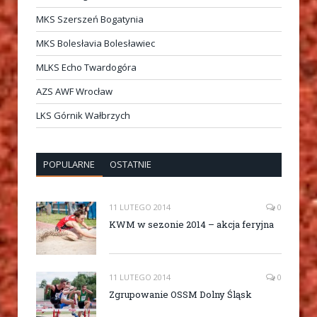
MKS Szerszeń Bogatynia
MKS Bolesłavia Bolesławiec
MLKS Echo Twardogóra
AZS AWF Wrocław
LKS Górnik Wałbrzych
POPULARNE
OSTATNIE
11 LUTEGO 2014
0
KWM w sezonie 2014 – akcja feryjna
11 LUTEGO 2014
0
Zgrupowanie OSSM Dolny Śląsk