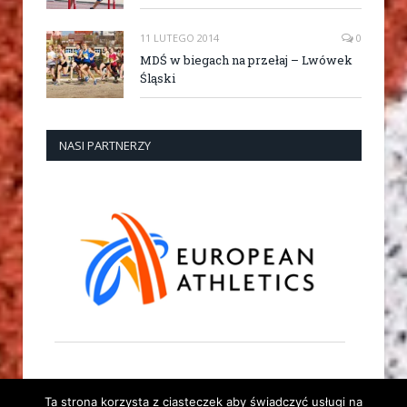
11 LUTEGO 2014
0
MDŚ w biegach na przełaj – Lwówek
Śląski
NASI PARTNERZY
Ta strona korzysta z ciasteczek aby świadczyć usługi na