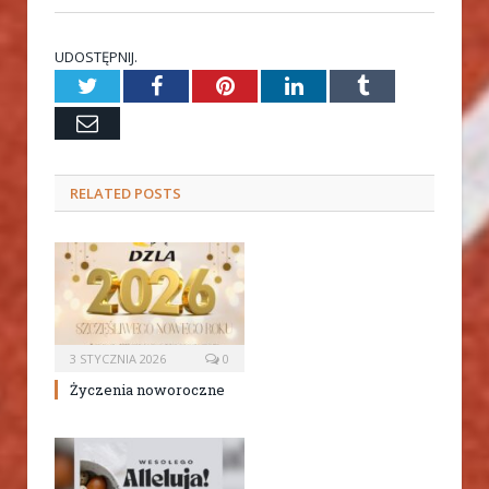
UDOSTĘPNIJ.
Twitter
Facebook
Pinterest
LinkedIn
Tumblr
Email
RELATED
POSTS
3 STYCZNIA 2026
0
Życzenia noworoczne