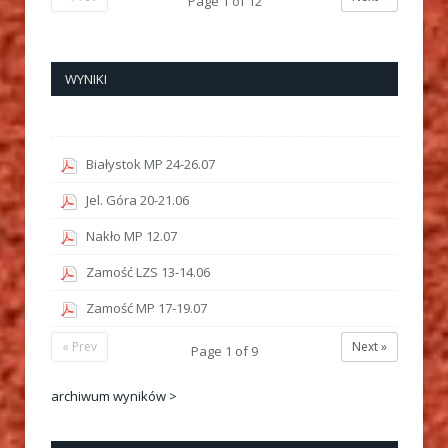
Page
1
of
12
WYNIKI
Białystok MP 24-26.07
Jel. Góra 20-21.06
Nakło MP 12.07
Zamość LZS 13-14.06
Zamość MP 17-19.07
« Prev
Next »
Page
1
of
9
archiwum wyników >