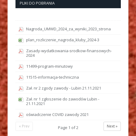
PLIKI DO POBRANIA
Nagroda_UMWD_2024_za_wyniki_2023_strona
plan_rozliczenie_nagroda_kluby_2024-3
Zasady-wydatkowania-srodkow-finansowych-
2024
11499-program-minutowy
11515-informacja-techniczna
Zał. nr 2 zgody zawody - Lubin 21.11.2021
Zał. nr 1 zgłoszenie do zawodów Lubin -
21.11.2021
oświadczenie COVID zawody 2021
« Prev
Next »
Page
1
of
2