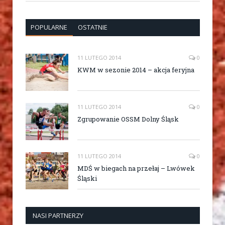
POPULARNE
OSTATNIE
11 LUTEGO 2014
0
KWM w sezonie 2014 – akcja feryjna
11 LUTEGO 2014
0
Zgrupowanie OSSM Dolny Śląsk
11 LUTEGO 2014
0
MDŚ w biegach na przełaj – Lwówek
Śląski
NASI PARTNERZY