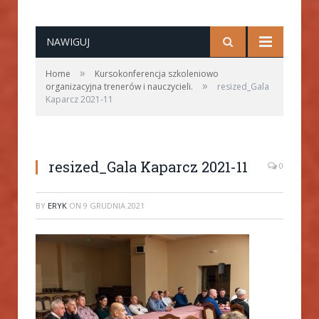
NAWIGUJ
»
Home
Kursokonferencja szkoleniowo
»
organizacyjna trenerów i nauczycieli.
resized_Gala
Kaparcz 2021-11
resized_Gala Kaparcz 2021-11
0
BY
ERYK
ON
9 GRUDNIA 2021