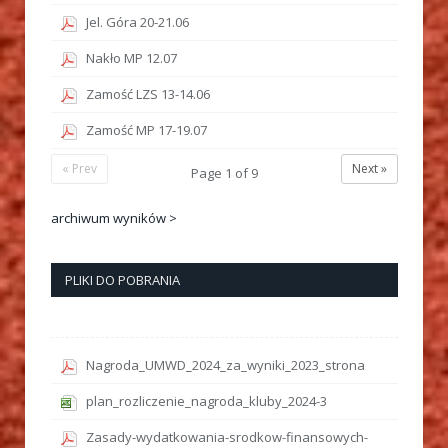
Jel. Góra 20-21.06
Nakło MP 12.07
Zamość LZS 13-14.06
Zamość MP 17-19.07
« Prev
Next »
Page
1
of
9
archiwum wyników >
PLIKI DO POBRANIA
Nagroda_UMWD_2024_za_wyniki_2023_strona
plan_rozliczenie_nagroda_kluby_2024-3
Zasady-wydatkowania-srodkow-finansowych-