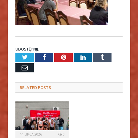
UDOSTĘPNIJ.
Twitter
Facebook
Pinterest
LinkedIn
Tumblr
Email
RELATED
POSTS
14 LIPCA 2026
0