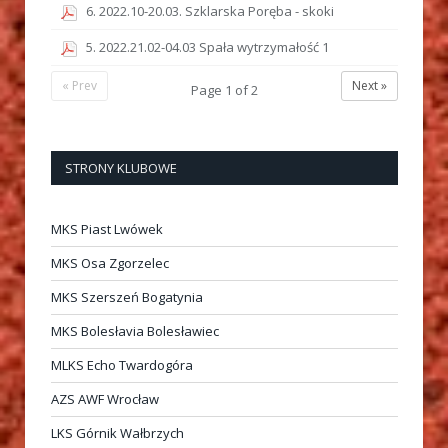
6. 2022.10-20.03. Szklarska Poręba - skoki
5. 2022.21.02-04.03 Spała wytrzymałość 1
« Prev
Next »
Page
1
of
2
STRONY KLUBOWE
MKS Piast Lwówek
MKS Osa Zgorzelec
MKS Szerszeń Bogatynia
MKS Bolesłavia Bolesławiec
MLKS Echo Twardogóra
AZS AWF Wrocław
LKS Górnik Wałbrzych