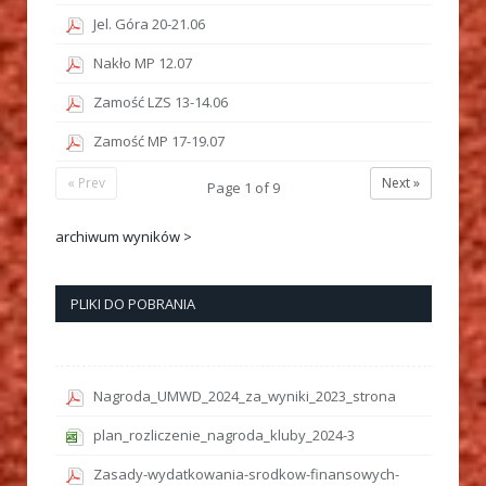
Jel. Góra 20-21.06
Nakło MP 12.07
Zamość LZS 13-14.06
Zamość MP 17-19.07
« Prev
Next »
Page
1
of
9
archiwum wyników >
PLIKI DO POBRANIA
Nagroda_UMWD_2024_za_wyniki_2023_strona
plan_rozliczenie_nagroda_kluby_2024-3
Zasady-wydatkowania-srodkow-finansowych-