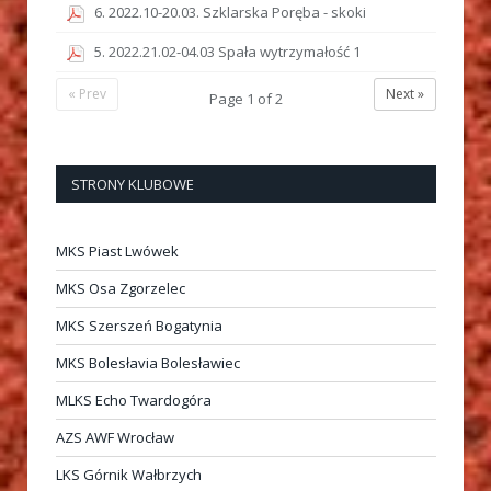
6. 2022.10-20.03. Szklarska Poręba - skoki
5. 2022.21.02-04.03 Spała wytrzymałość 1
« Prev
Next »
Page
1
of
2
STRONY KLUBOWE
MKS Piast Lwówek
MKS Osa Zgorzelec
MKS Szerszeń Bogatynia
MKS Bolesłavia Bolesławiec
MLKS Echo Twardogóra
AZS AWF Wrocław
LKS Górnik Wałbrzych