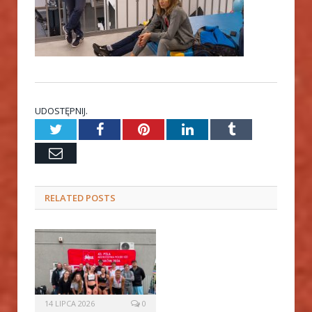
UDOSTĘPNIJ.
Twitter
Facebook
Pinterest
LinkedIn
Tumblr
Email
RELATED
POSTS
14 LIPCA 2026
0