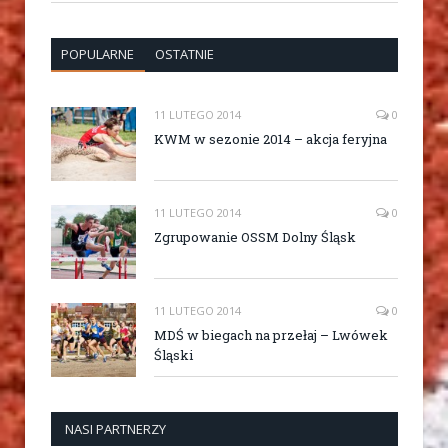
POPULARNE
OSTATNIE
11 LUTEGO 2014
0
KWM w sezonie 2014 – akcja feryjna
11 LUTEGO 2014
0
Zgrupowanie OSSM Dolny Śląsk
11 LUTEGO 2014
0
MDŚ w biegach na przełaj – Lwówek
Śląski
NASI PARTNERZY