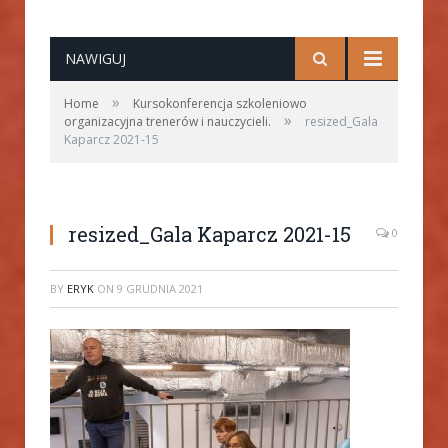
NAWIGUJ
»
Home
Kursokonferencja szkoleniowo
»
organizacyjna trenerów i nauczycieli.
resized_Gala
Kaparcz 2021-15
resized_Gala Kaparcz 2021-15
0
BY
ERYK
ON
9 GRUDNIA 2021