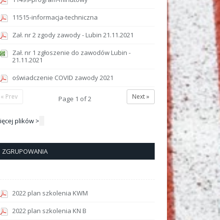
11515-informacja-techniczna
Zał. nr 2 zgody zawody - Lubin 21.11.2021
Zał. nr 1 zgłoszenie do zawodów Lubin -
21.11.2021
oświadczenie COVID zawody 2021
« Prev
Next »
Page
1
of
2
ięcej plików >
ZGRUPOWANIA
2022 plan szkolenia KWM
2022 plan szkolenia KN B