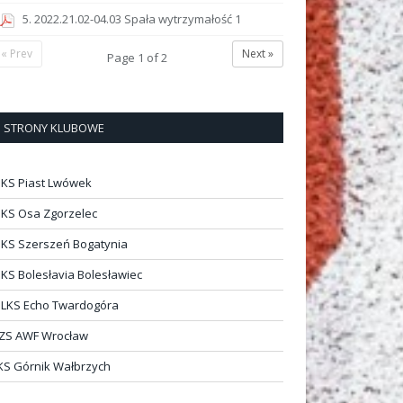
5. 2022.21.02-04.03 Spała wytrzymałość 1
« Prev
Next »
Page
1
of
2
STRONY KLUBOWE
KS Piast Lwówek
KS Osa Zgorzelec
KS Szerszeń Bogatynia
KS Bolesłavia Bolesławiec
LKS Echo Twardogóra
ZS AWF Wrocław
KS Górnik Wałbrzych