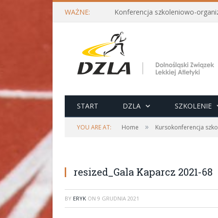
WAŻNE:
START
DZLA
SZKOLENIE
»
YOU ARE AT:
Home
Kursokonferencja szkol
resized_Gala Kaparcz 2021-68
BY
ERYK
ON
9 GRUDNIA 2021