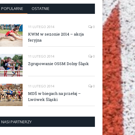
POPULARNE
OSTATNIE
11 LUTEGO 2014
0
KWM w sezonie 2014 – akcja
feryjna
11 LUTEGO 2014
0
Zgrupowanie OSSM Dolny Śląsk
11 LUTEGO 2014
0
MDŚ w biegach na przełaj –
Lwówek Śląski
NASI PARTNERZY