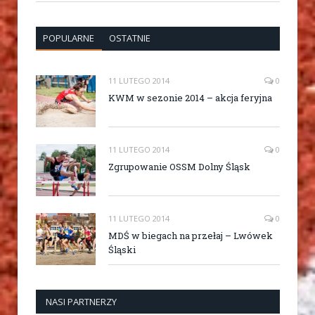
POPULARNE
OSTATNIE
11 LUTEGO 2014
0
KWM w sezonie 2014 – akcja feryjna
11 LUTEGO 2014
0
Zgrupowanie OSSM Dolny Śląsk
11 LUTEGO 2014
0
MDŚ w biegach na przełaj – Lwówek
Śląski
NASI PARTNERZY