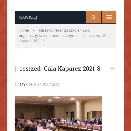
NAWIGUJ
»
Home
Kursokonferencja szkoleniowo
»
organizacyjna trenerów i nauczycieli.
resized_Gala
Kaparcz 2021-8
resized_Gala Kaparcz 2021-8
0
BY
ERYK
ON
9 GRUDNIA 2021