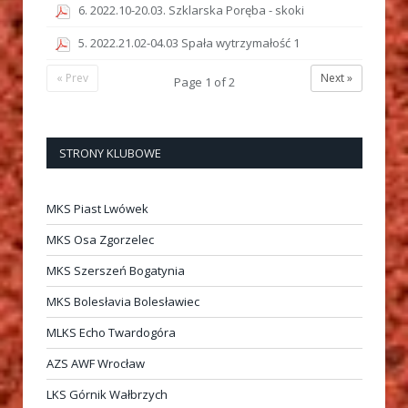
6. 2022.10-20.03. Szklarska Poręba - skoki
5. 2022.21.02-04.03 Spała wytrzymałość 1
« Prev
Next »
Page
1
of
2
STRONY KLUBOWE
MKS Piast Lwówek
MKS Osa Zgorzelec
MKS Szerszeń Bogatynia
MKS Bolesłavia Bolesławiec
MLKS Echo Twardogóra
AZS AWF Wrocław
LKS Górnik Wałbrzych