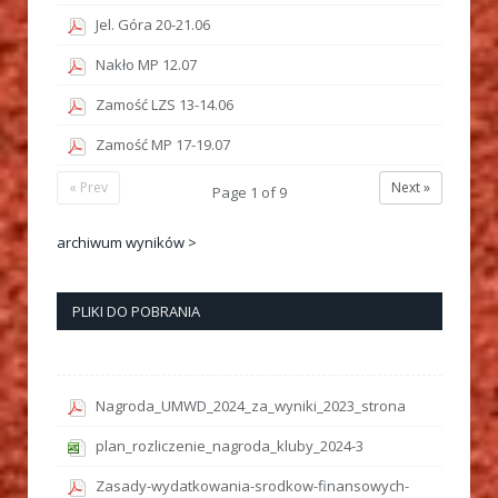
Jel. Góra 20-21.06
Nakło MP 12.07
Zamość LZS 13-14.06
Zamość MP 17-19.07
« Prev
Next »
Page
1
of
9
archiwum wyników >
PLIKI DO POBRANIA
Nagroda_UMWD_2024_za_wyniki_2023_strona
plan_rozliczenie_nagroda_kluby_2024-3
Zasady-wydatkowania-srodkow-finansowych-