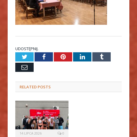
UDOSTĘPNIJ.
Twitter
Facebook
Pinterest
LinkedIn
Tumblr
Email
RELATED
POSTS
14 LIPCA 2026
0