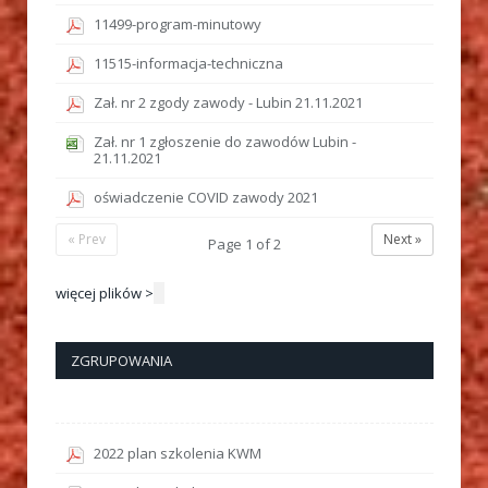
11499-program-minutowy
11515-informacja-techniczna
Zał. nr 2 zgody zawody - Lubin 21.11.2021
Zał. nr 1 zgłoszenie do zawodów Lubin -
21.11.2021
oświadczenie COVID zawody 2021
« Prev
Next »
Page
1
of
2
więcej plików >
ZGRUPOWANIA
2022 plan szkolenia KWM