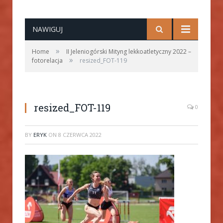
NAWIGUJ
»
Home
II Jeleniogórski Mityng lekkoatletyczny 2022 –
»
fotorelacja
resized_FOT-119
resized_FOT-119
0
BY
ERYK
ON
8 CZERWCA 2022