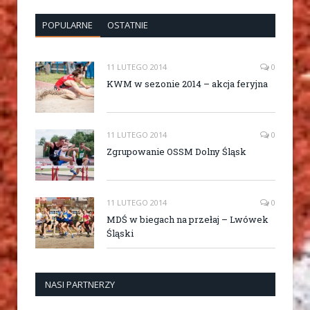
POPULARNE
OSTATNIE
11 LUTEGO 2014
0
KWM w sezonie 2014 – akcja feryjna
11 LUTEGO 2014
0
Zgrupowanie OSSM Dolny Śląsk
11 LUTEGO 2014
0
MDŚ w biegach na przełaj – Lwówek
Śląski
NASI PARTNERZY