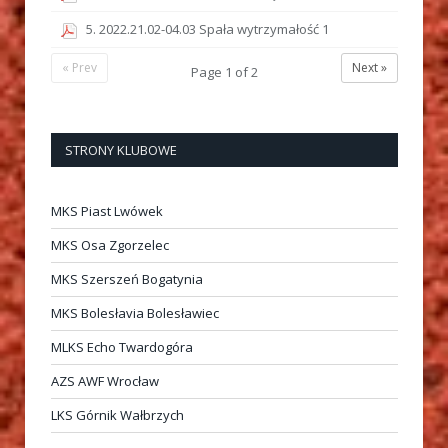
5. 2022.21.02-04.03 Spała wytrzymałość 1
« Prev
Next »
Page
1
of
2
STRONY KLUBOWE
MKS Piast Lwówek
MKS Osa Zgorzelec
MKS Szerszeń Bogatynia
MKS Bolesłavia Bolesławiec
MLKS Echo Twardogóra
AZS AWF Wrocław
LKS Górnik Wałbrzych