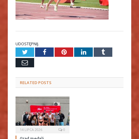
UDOSTĘPNIJ.
Twitter
Facebook
Pinterest
LinkedIn
Tumblr
Email
RELATED
POSTS
14 LIPCA 2026
0
Grad medali