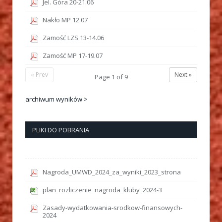
Jel. Góra 20-21.06
Nakło MP 12.07
Zamość LZS 13-14.06
Zamość MP 17-19.07
« Prev
Next »
Page
1
of
9
archiwum wyników >
PLIKI DO POBRANIA
Nagroda_UMWD_2024_za_wyniki_2023_strona
plan_rozliczenie_nagroda_kluby_2024-3
Zasady-wydatkowania-srodkow-finansowych-
2024