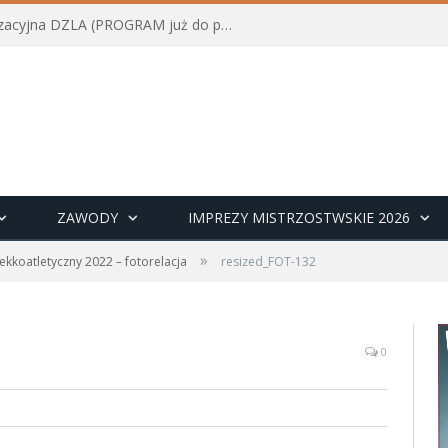
Konferencja szkoleniowo-organizacyjna DZLA (PROGRAM już do pobrania)
ZAWODY
IMPREZY MISTRZOSTWSKIE 2026
»
 lekkoatletyczny 2022 – fotorelacja
resized_FOT-132
0