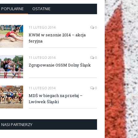
POPULARNE
OSTATNIE
11 LUTEGO 2014
0
KWM w sezonie 2014 – akcja
feryjna
11 LUTEGO 2014
0
Zgrupowanie OSSM Dolny Śląsk
11 LUTEGO 2014
0
MDŚ w biegach na przełaj –
Lwówek Śląski
NASI PARTNERZY