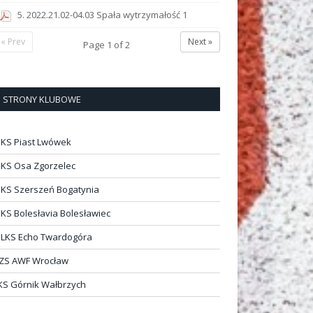
5. 2022.21.02-04.03 Spała wytrzymałość 1
« Prev
Next »
Page
1
of
2
STRONY KLUBOWE
KS Piast Lwówek
KS Osa Zgorzelec
KS Szerszeń Bogatynia
KS Bolesłavia Bolesławiec
LKS Echo Twardogóra
ZS AWF Wrocław
KS Górnik Wałbrzych