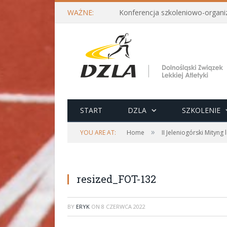
WAŻNE:
START
DZLA
SZKOLENIE
»
YOU ARE AT:
Home
II Jeleniogórski Mityng
resized_FOT-132
BY
ERYK
ON
8 CZERWCA 2022