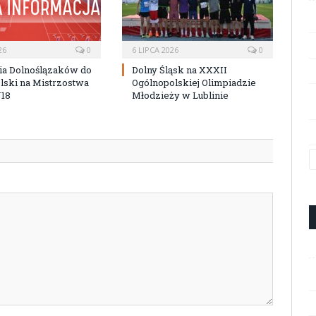
26
0
6 LIPCA 2026
0
ia Dolnoślązaków do
Dolny Śląsk na XXXII
lski na Mistrzostwa
Ogólnopolskiej Olimpiadzie
U18
Młodzieży w Lublinie