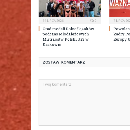
14 LIPCA 2026
0
7 LIPCA 20
Grad medali Dolnoślązaków
Powołan
podczas Młodzieżowych
kadry Po
Mistrzostw Polski U23 w
Europy 
Krakowie
ZOSTAW KOMENTARZ