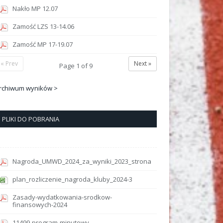
Nakło MP 12.07
Zamość LZS 13-14.06
Zamość MP 17-19.07
« Prev
Next »
Page
1
of
9
rchiwum wyników >
PLIKI DO POBRANIA
Nagroda_UMWD_2024_za_wyniki_2023_strona
plan_rozliczenie_nagroda_kluby_2024-3
Zasady-wydatkowania-srodkow-
finansowych-2024
11499-program-minutowy