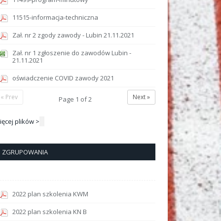
11515-informacja-techniczna
Zał. nr 2 zgody zawody - Lubin 21.11.2021
Zał. nr 1 zgłoszenie do zawodów Lubin -
21.11.2021
oświadczenie COVID zawody 2021
« Prev
Next »
Page
1
of
2
ięcej plików >
ZGRUPOWANIA
2022 plan szkolenia KWM
2022 plan szkolenia KN B