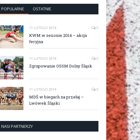
POPULARNE
OSTATNIE
11 LUTEGO 2014
0
KWM w sezonie 2014 – akcja
feryjna
11 LUTEGO 2014
0
Zgrupowanie OSSM Dolny Śląsk
11 LUTEGO 2014
0
MDŚ w biegach na przełaj –
Lwówek Śląski
NASI PARTNERZY