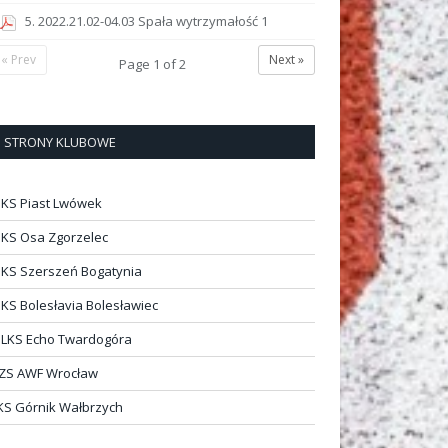
5. 2022.21.02-04.03 Spała wytrzymałość 1
« Prev
Next »
Page
1
of
2
STRONY KLUBOWE
KS Piast Lwówek
KS Osa Zgorzelec
KS Szerszeń Bogatynia
KS Bolesłavia Bolesławiec
LKS Echo Twardogóra
ZS AWF Wrocław
KS Górnik Wałbrzych