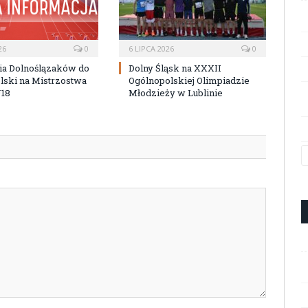
26
0
6 LIPCA 2026
0
ia Dolnoślązaków do
Dolny Śląsk na XXXII
lski na Mistrzostwa
Ogólnopolskiej Olimpiadzie
U18
Młodzieży w Lublinie