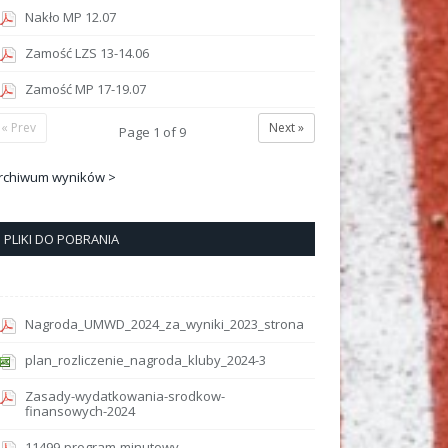
Nakło MP 12.07
Zamość LZS 13-14.06
Zamość MP 17-19.07
« Prev
Next »
Page
1
of
9
rchiwum wyników >
PLIKI DO POBRANIA
Nagroda_UMWD_2024_za_wyniki_2023_strona
plan_rozliczenie_nagroda_kluby_2024-3
Zasady-wydatkowania-srodkow-
finansowych-2024
11499-program-minutowy