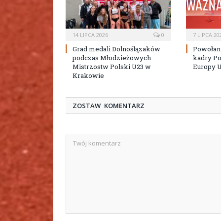
14 LIPCA 2026
0
7 LIPCA 20
Grad medali Dolnoślązaków
Powołan
podczas Młodzieżowych
kadry Po
Mistrzostw Polski U23 w
Europy 
Krakowie
ZOSTAW KOMENTARZ