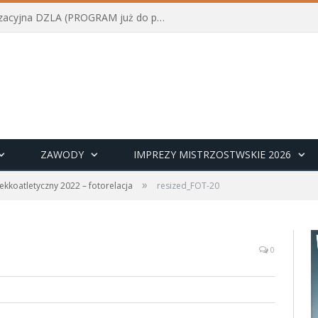
Konferencja szkoleniowo-organizacyjna DZLA (PROGRAM już do pobrania)
ZAWODY
IMPREZY MISTRZOSTWSKIE 2026
»
 lekkoatletyczny 2022 – fotorelacja
resized_FOT-20
0