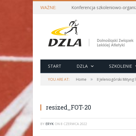
WAŻNE:
START
DZLA
SZKOLENIE
»
YOU ARE AT:
Home
II Jeleniogórski Mityng
resized_FOT-20
BY
ERYK
ON
8 CZERWCA 2022