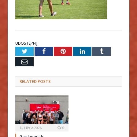
UDOSTĘPNIJ.
Twitter
Facebook
Pinterest
LinkedIn
Tumblr
Email
RELATED
POSTS
14 LIPCA 2026
0
Grad medali