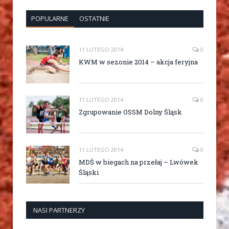
POPULARNE
OSTATNIE
11 LUTEGO 2014
0
KWM w sezonie 2014 – akcja feryjna
11 LUTEGO 2014
0
Zgrupowanie OSSM Dolny Śląsk
11 LUTEGO 2014
0
MDŚ w biegach na przełaj – Lwówek
Śląski
NASI PARTNERZY