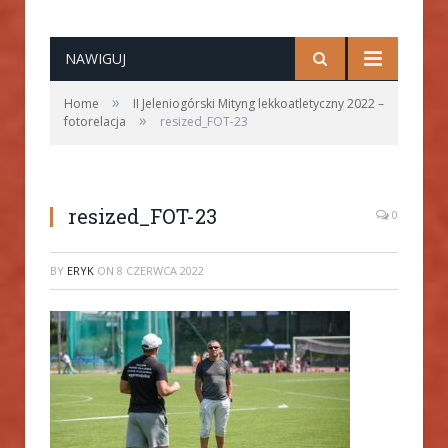
NAWIGUJ
»
Home
II Jeleniogórski Mityng lekkoatletyczny 2022 –
»
fotorelacja
resized_FOT-23
resized_FOT-23
0
BY
ERYK
ON
8 CZERWCA 2022