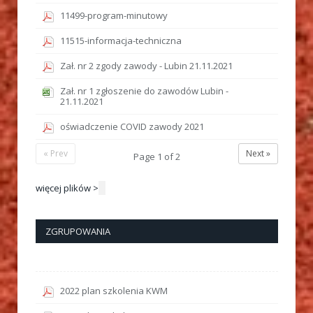
11499-program-minutowy
11515-informacja-techniczna
Zał. nr 2 zgody zawody - Lubin 21.11.2021
Zał. nr 1 zgłoszenie do zawodów Lubin -
21.11.2021
oświadczenie COVID zawody 2021
« Prev
Next »
Page
1
of
2
więcej plików >
ZGRUPOWANIA
2022 plan szkolenia KWM