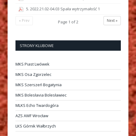
5. 2022.21.02-04.03 Spała wytrzymałość 1
« Prev
Next »
Page
1
of
2
STRONY KLUBOWE
MKS Piast Lwówek
MKS Osa Zgorzelec
MKS Szerszeń Bogatynia
MKS Bolesłavia Bolesławiec
MLKS Echo Twardogóra
AZS AWF Wrocław
LKS Górnik Wałbrzych