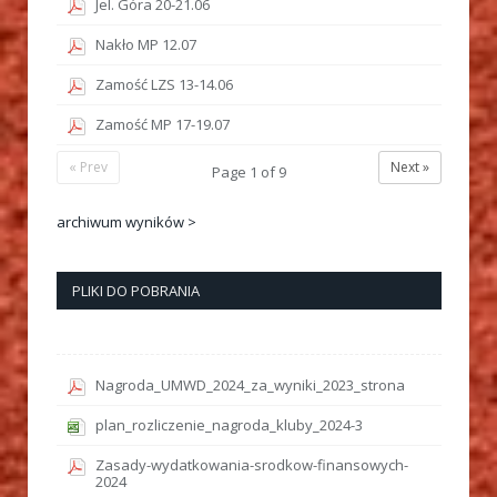
Jel. Góra 20-21.06
Nakło MP 12.07
Zamość LZS 13-14.06
Zamość MP 17-19.07
« Prev
Next »
Page
1
of
9
archiwum wyników >
PLIKI DO POBRANIA
Nagroda_UMWD_2024_za_wyniki_2023_strona
plan_rozliczenie_nagroda_kluby_2024-3
Zasady-wydatkowania-srodkow-finansowych-
2024