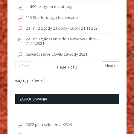
11499-program-minutowy
11515-informacja-techniczna
Zał. nr 2 zgody zawody - Lubin 21.11.2021
Zał. nr 1 zgłoszenie do zawodów Lubin -
21.11.2021
oświadczenie COVID zawody 2021
« Prev
Next »
Page
1
of
2
więcej plików >
ZGRUPOWANIA
2022 plan szkolenia KWM