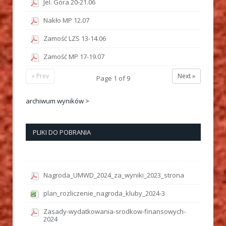
Jel. Góra 20-21.06
Nakło MP 12.07
Zamość LZS 13-14.06
Zamość MP 17-19.07
« Prev
Next »
Page
1
of
9
archiwum wyników >
PLIKI DO POBRANIA
Nagroda_UMWD_2024_za_wyniki_2023_strona
plan_rozliczenie_nagroda_kluby_2024-3
Zasady-wydatkowania-srodkow-finansowych-
2024