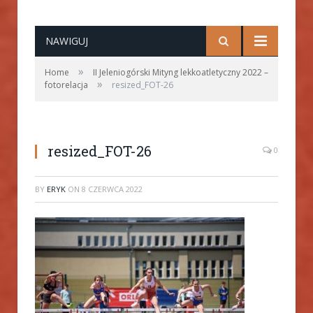
NAWIGUJ
»
Home
II Jeleniogórski Mityng lekkoatletyczny 2022 –
»
fotorelacja
resized_FOT-26
resized_FOT-26
0
BY
ERYK
ON
8 CZERWCA 2022