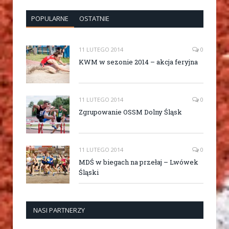
POPULARNE
OSTATNIE
11 LUTEGO 2014
0
KWM w sezonie 2014 – akcja feryjna
11 LUTEGO 2014
0
Zgrupowanie OSSM Dolny Śląsk
11 LUTEGO 2014
0
MDŚ w biegach na przełaj – Lwówek
Śląski
NASI PARTNERZY