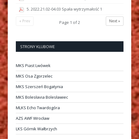
5. 2022.21.02-04.03 Spała wytrzymałość 1
« Prev
Next »
Page
1
of
2
STRONY KLUBOWE
MKS Piast Lwówek
MKS Osa Zgorzelec
MKS Szerszeń Bogatynia
MKS Bolesłavia Bolesławiec
MLKS Echo Twardogóra
AZS AWF Wrocław
LKS Górnik Wałbrzych