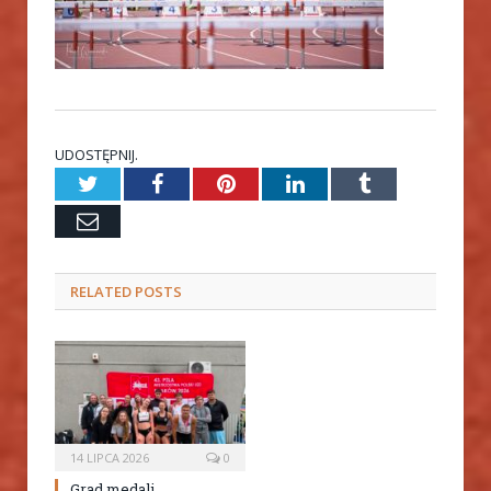
UDOSTĘPNIJ.
Twitter
Facebook
Pinterest
LinkedIn
Tumblr
Email
RELATED
POSTS
14 LIPCA 2026
0
Grad medali