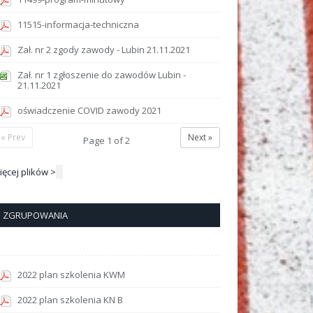
11515-informacja-techniczna
Zał. nr 2 zgody zawody - Lubin 21.11.2021
Zał. nr 1 zgłoszenie do zawodów Lubin -
21.11.2021
oświadczenie COVID zawody 2021
« Prev
Next »
Page
1
of
2
ięcej plików >
ZGRUPOWANIA
2022 plan szkolenia KWM
2022 plan szkolenia KN B