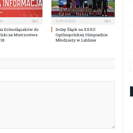
26
0
6 LIPCA 2026
0
ia Dolnoślązaków do
Dolny Śląsk na XXXII
lski na Mistrzostwa
Ogólnopolskiej Olimpiadzie
U18
Młodzieży w Lublinie