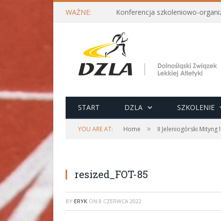
WAŻNE:
START
DZLA
SZKOLENIE
»
YOU ARE AT:
Home
II Jeleniogórski Mityng
resized_FOT-85
BY
ERYK
ON
8 CZERWCA 2022