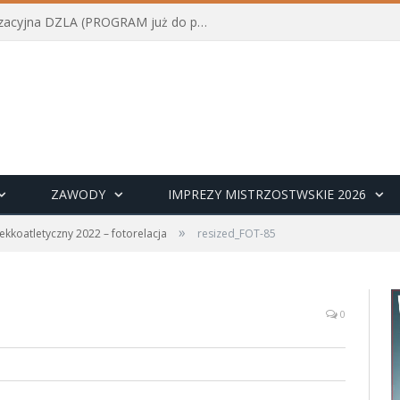
Konferencja szkoleniowo-organizacyjna DZLA (PROGRAM już do pobrania)
ZAWODY
IMPREZY MISTRZOSTWSKIE 2026
»
 lekkoatletyczny 2022 – fotorelacja
resized_FOT-85
0