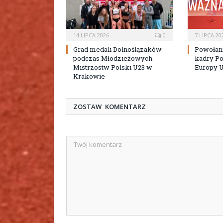
14 LIPCA 2026
0
7 LIPCA 20
Grad medali Dolnoślązaków
Powołan
podczas Młodzieżowych
kadry Po
Mistrzostw Polski U23 w
Europy 
Krakowie
ZOSTAW KOMENTARZ