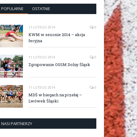
POPULARNE
OSTATNIE
11 LUTEGO 2014
0
KWM w sezonie 2014 – akcja
feryjna
11 LUTEGO 2014
0
Zgrupowanie OSSM Dolny Śląsk
11 LUTEGO 2014
0
MDŚ w biegach na przełaj –
Lwówek Śląski
NASI PARTNERZY