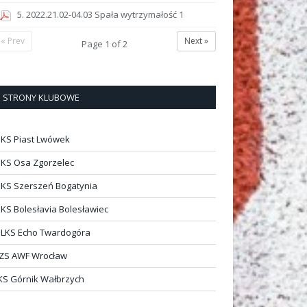
5. 2022.21.02-04.03 Spała wytrzymałość 1
« Prev
Next »
Page
1
of
2
STRONY KLUBOWE
KS Piast Lwówek
KS Osa Zgorzelec
KS Szerszeń Bogatynia
KS Bolesłavia Bolesławiec
LKS Echo Twardogóra
ZS AWF Wrocław
KS Górnik Wałbrzych