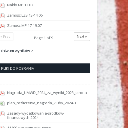
Nakło MP 12.07
Zamość LZS 13-14.06
Zamość MP 17-19.07
« Prev
Next »
Page
1
of
9
rchiwum wyników >
PLIKI DO POBRANIA
Nagroda_UMWD_2024_za_wyniki_2023_strona
plan_rozliczenie_nagroda_kluby_2024-3
Zasady-wydatkowania-srodkow-
finansowych-2024
11499-program-minutowy