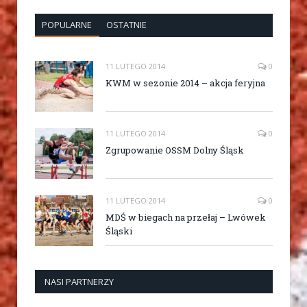
POPULARNE
OSTATNIE
11 LUTEGO 2014
0
KWM w sezonie 2014 – akcja feryjna
11 LUTEGO 2014
0
Zgrupowanie OSSM Dolny Śląsk
11 LUTEGO 2014
0
MDŚ w biegach na przełaj – Lwówek
Śląski
NASI PARTNERZY