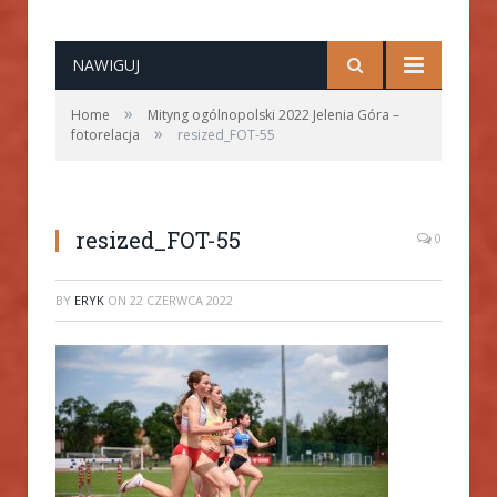
NAWIGUJ
»
Home
Mityng ogólnopolski 2022 Jelenia Góra –
»
fotorelacja
resized_FOT-55
resized_FOT-55
0
BY
ERYK
ON
22 CZERWCA 2022