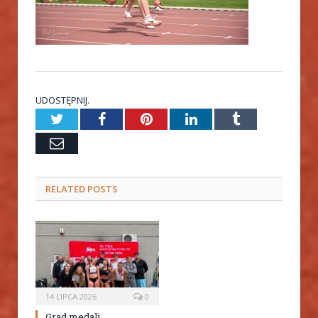
UDOSTĘPNIJ.
Twitter
Facebook
Pinterest
LinkedIn
Tumblr
Email
RELATED
POSTS
14 LIPCA 2026
0
Grad medali