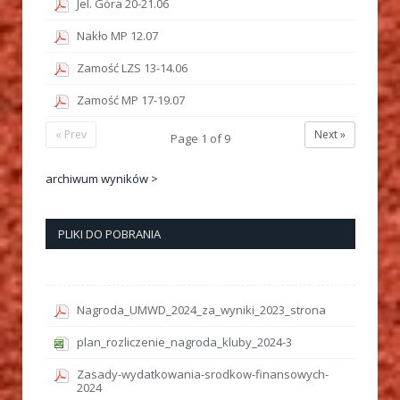
Jel. Góra 20-21.06
Nakło MP 12.07
Zamość LZS 13-14.06
Zamość MP 17-19.07
« Prev
Next »
Page
1
of
9
archiwum wyników >
PLIKI DO POBRANIA
Nagroda_UMWD_2024_za_wyniki_2023_strona
plan_rozliczenie_nagroda_kluby_2024-3
Zasady-wydatkowania-srodkow-finansowych-
2024