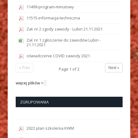
11499-program-minutowy
11515-informacja-techniczna
Zał. nr 2 zgody zawody - Lubin 21.11.2021
Zał. nr 1 zgłoszenie do zawodów Lubin -
21.11.2021
oświadczenie COVID zawody 2021
« Prev
Next »
Page
1
of
2
więcej plików >
ZGRUPOWANIA
2022 plan szkolenia KWM