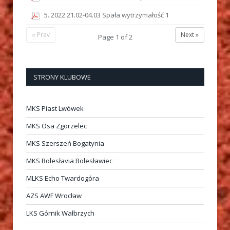
5. 2022.21.02-04.03 Spała wytrzymałość 1
« Prev
Next »
Page
1
of
2
STRONY KLUBOWE
MKS Piast Lwówek
MKS Osa Zgorzelec
MKS Szerszeń Bogatynia
MKS Bolesłavia Bolesławiec
MLKS Echo Twardogóra
AZS AWF Wrocław
LKS Górnik Wałbrzych