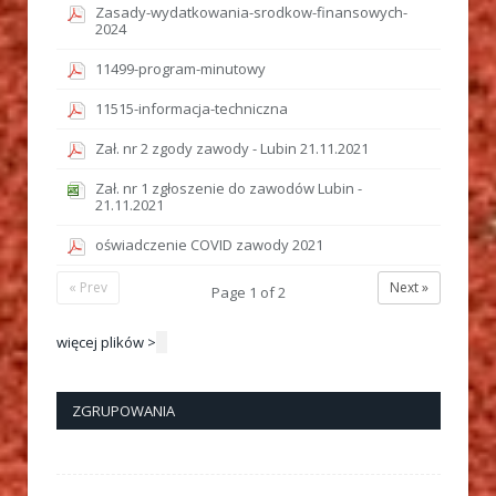
Zasady-wydatkowania-srodkow-finansowych-
2024
11499-program-minutowy
11515-informacja-techniczna
Zał. nr 2 zgody zawody - Lubin 21.11.2021
Zał. nr 1 zgłoszenie do zawodów Lubin -
21.11.2021
oświadczenie COVID zawody 2021
« Prev
Next »
Page
1
of
2
więcej plików >
ZGRUPOWANIA