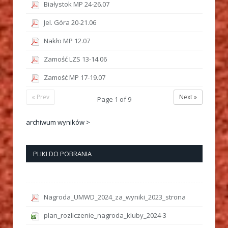
Białystok MP 24-26.07
Jel. Góra 20-21.06
Nakło MP 12.07
Zamość LZS 13-14.06
Zamość MP 17-19.07
« Prev
Next »
Page
1
of
9
archiwum wyników >
PLIKI DO POBRANIA
Nagroda_UMWD_2024_za_wyniki_2023_strona
plan_rozliczenie_nagroda_kluby_2024-3