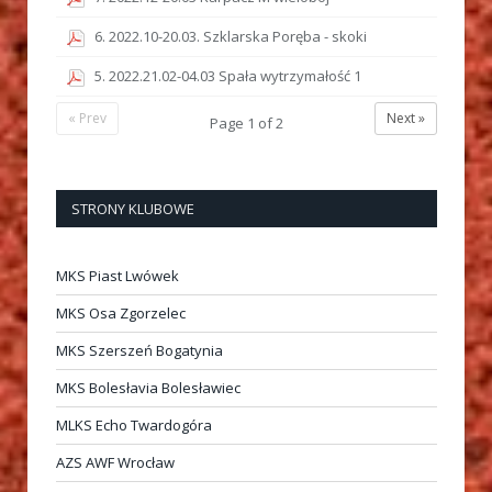
6. 2022.10-20.03. Szklarska Poręba - skoki
5. 2022.21.02-04.03 Spała wytrzymałość 1
« Prev
Next »
Page
1
of
2
STRONY KLUBOWE
MKS Piast Lwówek
MKS Osa Zgorzelec
MKS Szerszeń Bogatynia
MKS Bolesłavia Bolesławiec
MLKS Echo Twardogóra
AZS AWF Wrocław