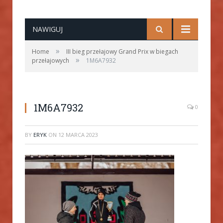
NAWIGUJ
»
Home
III bieg przełajowy Grand Prix w biegach
»
przełajowych
1M6A7932
1M6A7932
0
BY
ERYK
ON
12 MARCA 2023