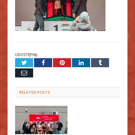
UDOSTĘPNIJ.
Twitter
Facebook
Pinterest
LinkedIn
Tumblr
Email
RELATED
POSTS