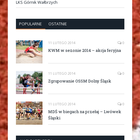
LKS Górnik Wałbrzych
POPULARNE
OSTATNIE
11 LUTEGO 2014
0
KWM w sezonie 2014 – akcja feryjna
11 LUTEGO 2014
0
Zgrupowanie OSSM Dolny Śląsk
11 LUTEGO 2014
0
MDŚ w biegach na przełaj – Lwówek
Śląski