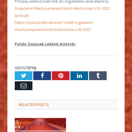
Poniżej umieszczam link do regulaminu w/w imprezy:
Regulamin Międzywojewódzkich Mistrzostw U16 2023
(pzla.pl)
https://pzla.pl/aktualnosci/13443-regulamin-
miedzywojewodzkich-mistrzostw-u16-2023
Polski Związek Lekkiej Atletyki
UDOSTĘPNIJ.
Twitter
Facebook
Pinterest
LinkedIn
Tumblr
Email
RELATED
POSTS