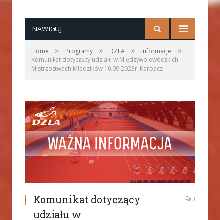
NAWIGUJ
»
»
»
»
Home
Programy
DZLA
Informacje
Komunikat dotyczący udziału w Międzywojewódzkich
Mistrzostwach Młodzików 10.09.2023r. Karpacz
Komunikat dotyczący
0
udziału w