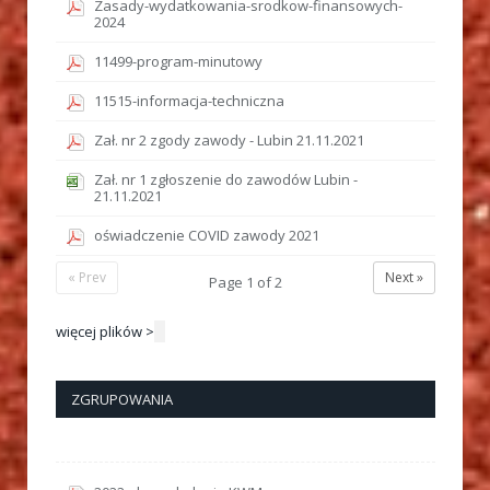
Zasady-wydatkowania-srodkow-finansowych-
2024
11499-program-minutowy
11515-informacja-techniczna
Zał. nr 2 zgody zawody - Lubin 21.11.2021
Zał. nr 1 zgłoszenie do zawodów Lubin -
21.11.2021
oświadczenie COVID zawody 2021
« Prev
Next »
Page
1
of
2
więcej plików >
ZGRUPOWANIA