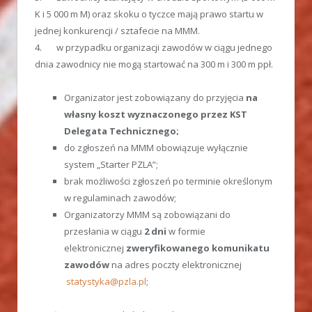
K i 5 000 m M) oraz skoku o tyczce mają prawo startu w
jednej konkurencji / sztafecie na MMM.
4. w przypadku organizacji zawodów w ciągu jednego
dnia zawodnicy nie mogą startować na 300 m i 300 m ppł.
Organizator jest zobowiązany do przyjęcia
na
własny koszt wyznaczonego przez KST
Delegata Technicznego;
do zgłoszeń na MMM obowiązuje wyłącznie
system „Starter PZLA”;
brak możliwości zgłoszeń po terminie określonym
w regulaminach zawodów;
Organizatorzy MMM są zobowiązani do
przesłania w ciągu
2 dni
w formie
elektronicznej
zweryfikowanego
komunikatu
zawodów
na adres poczty elektronicznej
statystyka@pzla.pl
;