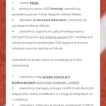
1. numer
PESEL
2. ważną na sezon 2023
licencję
zawodniczą
wystawioną przez Polski Związek Lekkiej Atletyki
3. aktualne
orzeczenie lekarskie
o zdolności do
uprawiania lekkiej atletyki,
4. zawodnicy zagraniczni, gdy posiadają ważną
licencję PZLA przez
trzy kolejne sezony
(tzn. możliwy jest
udział we współzawodnictwie SSM dopiero w trzecim
kolejnym sezonie startów w Polsce).
Zawodnik ma prawo startu w następującej liczbie
konkurencji:
1. zawodnicy mają
prawo startu w 3
konkurencjach
(
w tym bieg przełajowy, sztafeta
);
2. zawodnicy startujący w biegu na 600 m lub dłuższym
mają prawo startu dodatkowo w 1 biegu przełajowym i w
1 sztafecie.
3. zawodnicy startujący w chodzie sportowym (3 000 m