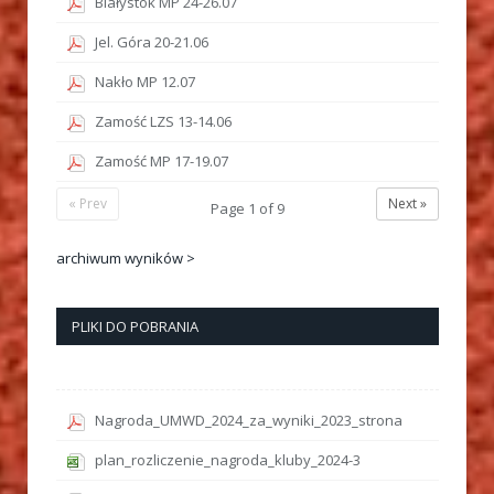
Białystok MP 24-26.07
Jel. Góra 20-21.06
Nakło MP 12.07
Zamość LZS 13-14.06
Zamość MP 17-19.07
« Prev
Next »
Page
1
of
9
archiwum wyników >
PLIKI DO POBRANIA
Nagroda_UMWD_2024_za_wyniki_2023_strona
plan_rozliczenie_nagroda_kluby_2024-3