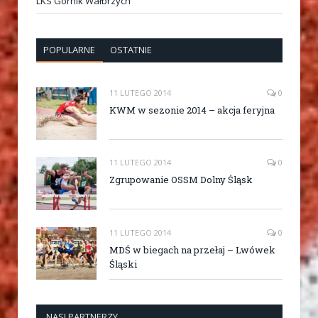
LKS Górnik Wałbrzych
POPULARNE
OSTATNIE
11 LUTEGO 2014
0
KWM w sezonie 2014 – akcja feryjna
11 LUTEGO 2014
0
Zgrupowanie OSSM Dolny Śląsk
11 LUTEGO 2014
0
MDŚ w biegach na przełaj – Lwówek
Śląski
NASI PARTNERZY