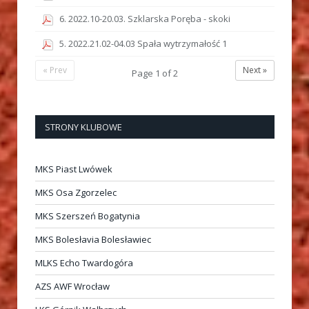
6. 2022.10-20.03. Szklarska Poręba - skoki
5. 2022.21.02-04.03 Spała wytrzymałość 1
« Prev
Next »
Page
1
of
2
STRONY KLUBOWE
MKS Piast Lwówek
MKS Osa Zgorzelec
MKS Szerszeń Bogatynia
MKS Bolesłavia Bolesławiec
MLKS Echo Twardogóra
AZS AWF Wrocław