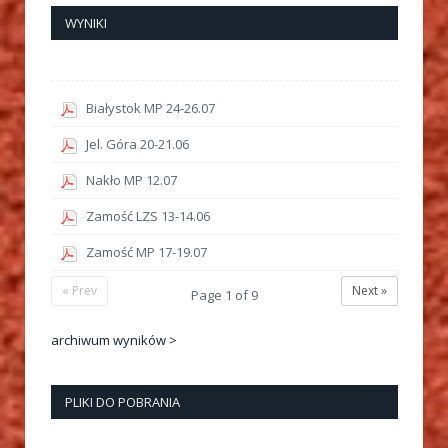
WYNIKI
Białystok MP 24-26.07
Jel. Góra 20-21.06
Nakło MP 12.07
Zamość LZS 13-14.06
Zamość MP 17-19.07
« Prev
Next »
Page
1
of
9
archiwum wyników >
PLIKI DO POBRANIA