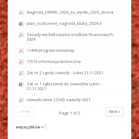
Nagroda_UMWD_2024_za_wyniki_2023_strona
plan_rozliczenie_nagroda_kluby_2024-3
Zasady-wydatkowania-srodkow-finansowych-
2024
11499-program-minutowy
11515-informacja-techniczna
Zał. nr 2 zgody zawody - Lubin 21.11.2021
Zał. nr 1 zgłoszenie do zawodów Lubin -
21.11.2021
oświadczenie COVID zawody 2021
« Prev
Next »
Page
1
of
2
więcej plików >