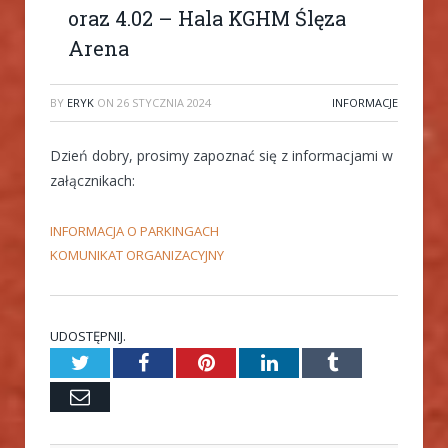
oraz 4.02 – Hala KGHM Ślęza
Arena
BY
ERYK
ON
26 STYCZNIA 2024
INFORMACJE
Dzień dobry, prosimy zapoznać się z informacjami w
załącznikach:
INFORMACJA O PARKINGACH
KOMUNIKAT ORGANIZACYJNY
UDOSTĘPNIJ.
Twitter
Facebook
Pinterest
LinkedIn
Tumblr
Email