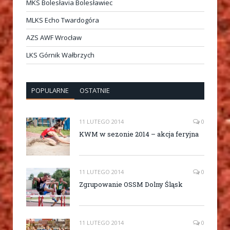
MKS Bolesłavia Bolesławiec
MLKS Echo Twardogóra
AZS AWF Wrocław
LKS Górnik Wałbrzych
POPULARNE
OSTATNIE
11 LUTEGO 2014
0
KWM w sezonie 2014 – akcja feryjna
11 LUTEGO 2014
0
Zgrupowanie OSSM Dolny Śląsk
11 LUTEGO 2014
0