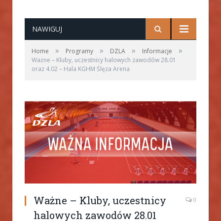
NAWIGUJ
»
»
»
»
Home
Programy
DZLA
Informacje
Ważne – Kluby, uczestnicy halowych zawodów 28.01
oraz 4.02 – Hala KGHM Ślęza Arena
Ważne – Kluby, uczestnicy
0
halowych zawodów 28.01