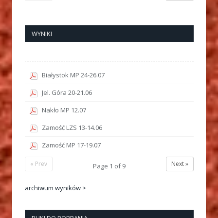
WYNIKI
Białystok MP 24-26.07
Jel. Góra 20-21.06
Nakło MP 12.07
Zamość LZS 13-14.06
Zamość MP 17-19.07
« Prev
Next »
Page
1
of
9
archiwum wyników >