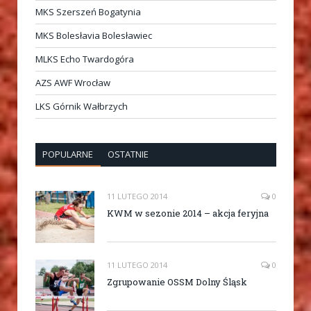
MKS Szerszeń Bogatynia
MKS Bolesłavia Bolesławiec
MLKS Echo Twardogóra
AZS AWF Wrocław
LKS Górnik Wałbrzych
POPULARNE
OSTATNIE
11 LUTEGO 2014
0
KWM w sezonie 2014 – akcja feryjna
11 LUTEGO 2014
0
Zgrupowanie OSSM Dolny Śląsk