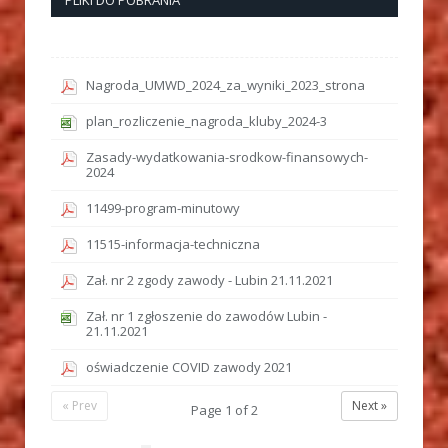
PLIKI DO POBRANIA
Nagroda_UMWD_2024_za_wyniki_2023_strona
plan_rozliczenie_nagroda_kluby_2024-3
Zasady-wydatkowania-srodkow-finansowych-
2024
11499-program-minutowy
11515-informacja-techniczna
Zał. nr 2 zgody zawody - Lubin 21.11.2021
Zał. nr 1 zgłoszenie do zawodów Lubin -
21.11.2021
oświadczenie COVID zawody 2021
« Prev
Next »
Page
1
of
2