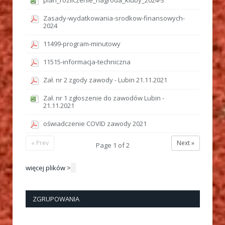
plan_rozliczenie_nagroda_kluby_2024-3
Zasady-wydatkowania-srodkow-finansowych-
2024
11499-program-minutowy
11515-informacja-techniczna
Zał. nr 2 zgody zawody - Lubin 21.11.2021
Zał. nr 1 zgłoszenie do zawodów Lubin -
21.11.2021
oświadczenie COVID zawody 2021
« Prev
Next »
Page
1
of
2
więcej plików >
ZGRUPOWANIA