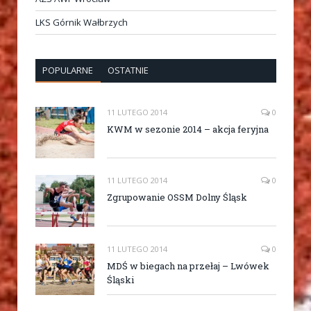
LKS Górnik Wałbrzych
POPULARNE
OSTATNIE
11 LUTEGO 2014
0
KWM w sezonie 2014 – akcja feryjna
11 LUTEGO 2014
0
Zgrupowanie OSSM Dolny Śląsk
11 LUTEGO 2014
0
MDŚ w biegach na przełaj – Lwówek
Śląski