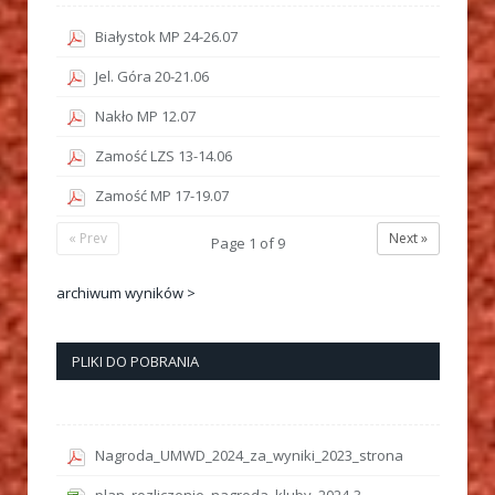
Białystok MP 24-26.07
Jel. Góra 20-21.06
Nakło MP 12.07
Zamość LZS 13-14.06
Zamość MP 17-19.07
« Prev
Next »
Page
1
of
9
archiwum wyników >
PLIKI DO POBRANIA
Nagroda_UMWD_2024_za_wyniki_2023_strona