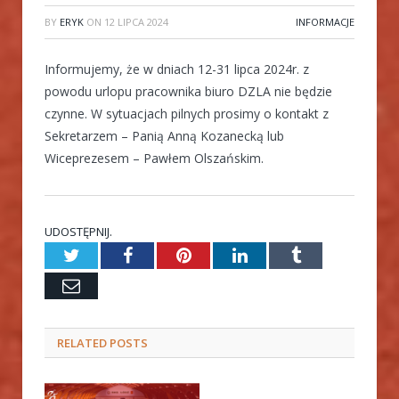
BY
ERYK
ON
12 LIPCA 2024
INFORMACJE
Informujemy, że w dniach 12-31 lipca 2024r. z
powodu urlopu pracownika biuro DZLA nie będzie
czynne. W sytuacjach pilnych prosimy o kontakt z
Sekretarzem – Panią Anną Kozanecką lub
Wiceprezesem – Pawłem Olszańskim.
UDOSTĘPNIJ.
Twitter
Facebook
Pinterest
LinkedIn
Tumblr
Email
RELATED
POSTS