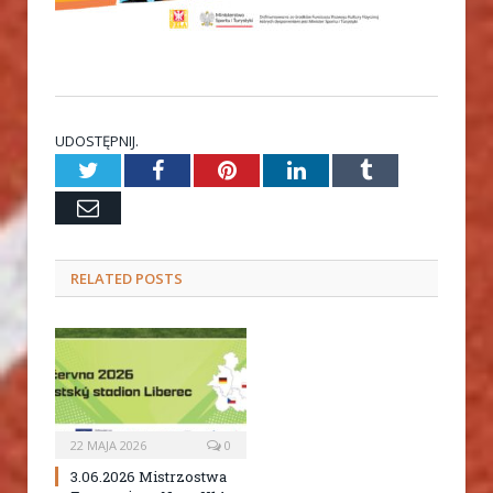
UDOSTĘPNIJ.
Twitter
Facebook
Pinterest
LinkedIn
Tumblr
Email
RELATED
POSTS
22 MAJA 2026
0
3.06.2026 Mistrzostwa