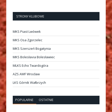
STRONY KLUBOWE
MKS Piast Lwówek
MKS Osa Zgorzelec
MKS Szerszeń Bogatynia
MKS Bolesłavia Bolesławiec
MLKS Echo Twardogóra
AZS AWF Wrocław
LKS Górnik Wałbrzych
POPULARNE
OSTATNIE