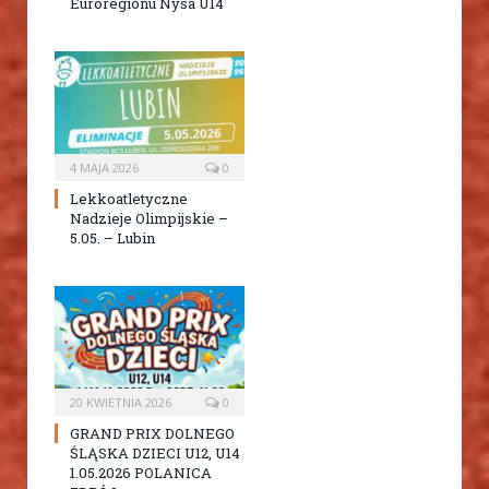
Euroregionu Nysa U14
4 MAJA 2026
0
Lekkoatletyczne
Nadzieje Olimpijskie –
5.05. – Lubin
20 KWIETNIA 2026
0
GRAND PRIX DOLNEGO
ŚLĄSKA DZIECI U12, U14
1.05.2026 POLANICA