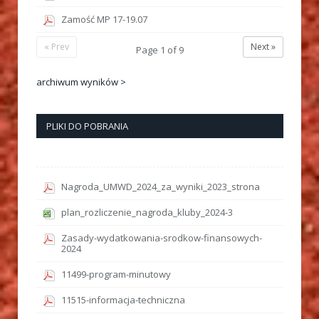
Zamość MP 17-19.07
« Prev
Next »
Page
1
of
9
archiwum wyników >
PLIKI DO POBRANIA
Nagroda_UMWD_2024_za_wyniki_2023_strona
plan_rozliczenie_nagroda_kluby_2024-3
Zasady-wydatkowania-srodkow-finansowych-
2024
11499-program-minutowy
11515-informacja-techniczna