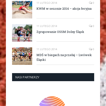
11 LUTEGO 2014
0
KWM w sezonie 2014 – akcja feryjna
11 LUTEGO 2014
0
Zgrupowanie OSSM Dolny Śląsk
11 LUTEGO 2014
0
MDŚ w biegach na przełaj – Lwówek
Śląski
NASI PARTNERZY