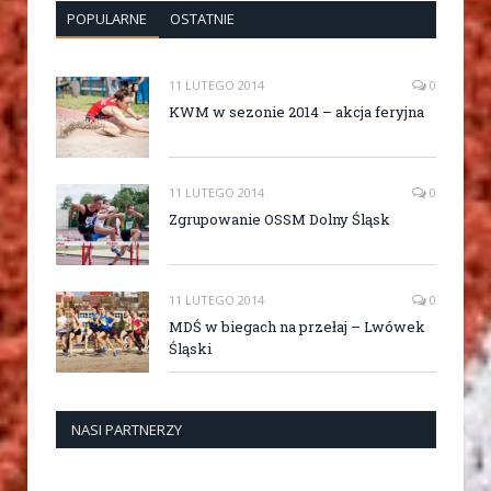
POPULARNE
OSTATNIE
11 LUTEGO 2014
0
KWM w sezonie 2014 – akcja feryjna
11 LUTEGO 2014
0
Zgrupowanie OSSM Dolny Śląsk
11 LUTEGO 2014
0
MDŚ w biegach na przełaj – Lwówek
Śląski
NASI PARTNERZY