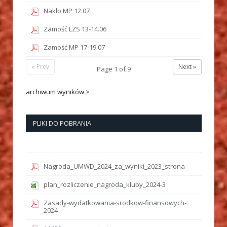
Nakło MP 12.07
Zamość LZS 13-14.06
Zamość MP 17-19.07
« Prev
Next »
Page
1
of
9
archiwum wyników >
PLIKI DO POBRANIA
Nagroda_UMWD_2024_za_wyniki_2023_strona
plan_rozliczenie_nagroda_kluby_2024-3
Zasady-wydatkowania-srodkow-finansowych-
2024