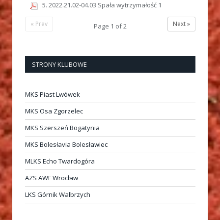
5. 2022.21.02-04.03 Spała wytrzymałość 1
« Prev
Next »
Page
1
of
2
STRONY KLUBOWE
MKS Piast Lwówek
MKS Osa Zgorzelec
MKS Szerszeń Bogatynia
MKS Bolesłavia Bolesławiec
MLKS Echo Twardogóra
AZS AWF Wrocław
LKS Górnik Wałbrzych