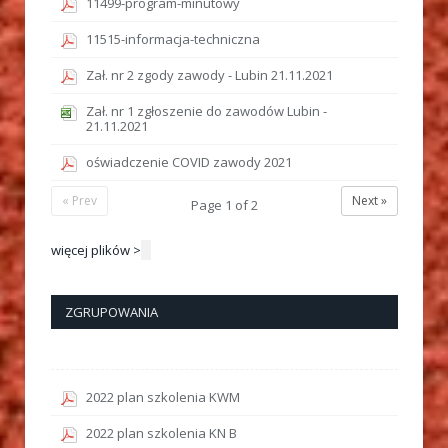
11499-program-minutowy
11515-informacja-techniczna
Zał. nr 2 zgody zawody - Lubin 21.11.2021
Zał. nr 1 zgłoszenie do zawodów Lubin -
21.11.2021
oświadczenie COVID zawody 2021
« Prev
Next »
Page
1
of
2
więcej plików >
ZGRUPOWANIA
2022 plan szkolenia KWM
2022 plan szkolenia KN B