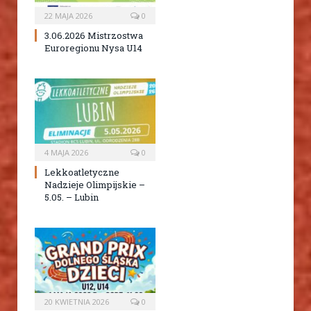
22 MAJA 2026
0
3.06.2026 Mistrzostwa
Euroregionu Nysa U14
4 MAJA 2026
0
Lekkoatletyczne
Nadzieje Olimpijskie –
5.05. – Lubin
20 KWIETNIA 2026
0