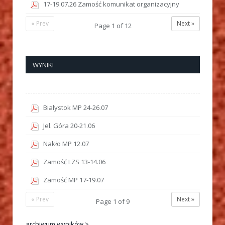
17-19.07.26 Zamość komunikat organizacyjny
« Prev
Next »
Page
1
of
12
WYNIKI
Białystok MP 24-26.07
Jel. Góra 20-21.06
Nakło MP 12.07
Zamość LZS 13-14.06
Zamość MP 17-19.07
« Prev
Next »
Page
1
of
9
archiwum wyników >