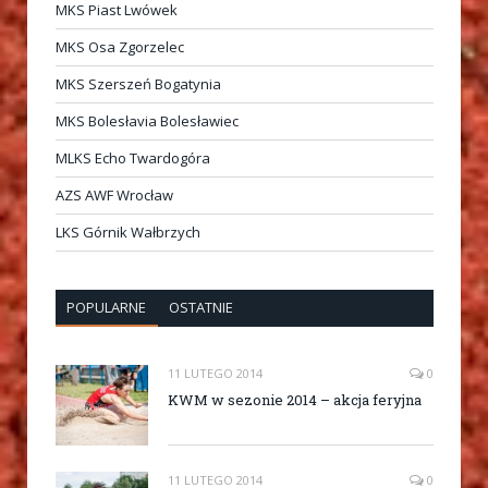
MKS Piast Lwówek
MKS Osa Zgorzelec
MKS Szerszeń Bogatynia
MKS Bolesłavia Bolesławiec
MLKS Echo Twardogóra
AZS AWF Wrocław
LKS Górnik Wałbrzych
POPULARNE
OSTATNIE
11 LUTEGO 2014
0
KWM w sezonie 2014 – akcja feryjna
11 LUTEGO 2014
0