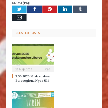
UDOSTĘPNIJ.
Twitter
Facebook
Pinterest
LinkedIn
Tumblr
Email
RELATED
POSTS
22 MAJA 2026
0
3.06.2026 Mistrzostwa
Euroregionu Nysa U14