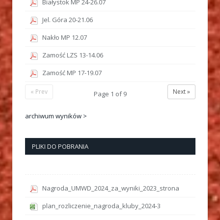
Białystok MP 24-26.07
Jel. Góra 20-21.06
Nakło MP 12.07
Zamość LZS 13-14.06
Zamość MP 17-19.07
« Prev
Next »
Page
1
of
9
archiwum wyników >
PLIKI DO POBRANIA
Nagroda_UMWD_2024_za_wyniki_2023_strona
plan_rozliczenie_nagroda_kluby_2024-3