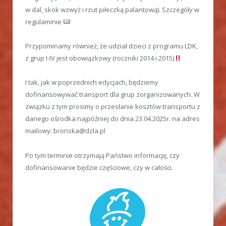
w dal, skok wzwyż i rzut piłeczką palantową). Szczegóły w
regulaminie
Przypominamy również, że udział dzieci z programu LDK,
z grup I-IV jest obowiązkowy (roczniki 2014 i 2015)
I tak, jak w poprzednich edycjach, będziemy
dofinansowywać transport dla grup zorganizowanych. W
związku z tym prosimy o przesłanie kosztów transportu z
danego ośrodka najpóźniej do dnia 23.04.2025r. na adres
mailowy: bronska@dzla.pl
Po tym terminie otrzymają Państwo informację, czy
dofinansowanie będzie częściowe, czy w całości.