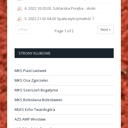
6. 2022.10-20.03. Szklarska Poręba - skoki
5. 2022.21.02-04.03 Spała wytrzymałość 1
« Prev
Next »
Page
1
of
2
STRONY KLUBOWE
MKS Piast Lwówek
MKS Osa Zgorzelec
MKS Szerszeń Bogatynia
MKS Bolesłavia Bolesławiec
MLKS Echo Twardogóra
AZS AWF Wrocław