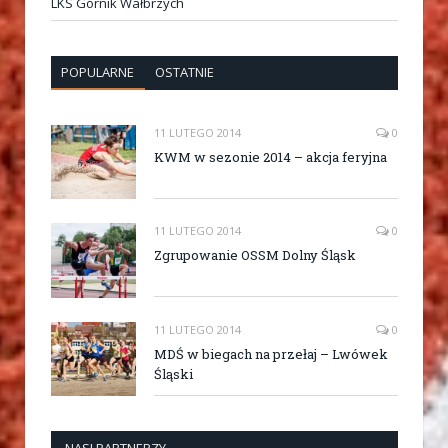
LKS Górnik Wałbrzych
POPULARNE
OSTATNIE
11 LUTEGO 2014
0
KWM w sezonie 2014 – akcja feryjna
11 LUTEGO 2014
0
Zgrupowanie OSSM Dolny Śląsk
11 LUTEGO 2014
0
MDŚ w biegach na przełaj – Lwówek
Śląski
NASI PARTNERZY